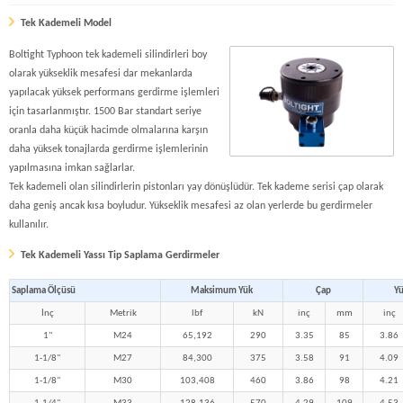
Tek Kademeli Model
Boltight Typhoon tek kademeli silindirleri boy
olarak yükseklik mesafesi dar mekanlarda
yapılacak yüksek performans gerdirme işlemleri
için tasarlanmıştır. 1500 Bar standart seriye
oranla daha küçük hacimde olmalarına karşın
daha yüksek tonajlarda gerdirme işlemlerinin
yapılmasına imkan sağlarlar.
Tek kademeli olan silindirlerin pistonları yay dönüşlüdür. Tek kademe serisi çap olarak
daha geniş ancak kısa boyludur. Yükseklik mesafesi az olan yerlerde bu gerdirmeler
kullanılır.
Tek Kademeli Yassı Tip Saplama Gerdirmeler
Saplama Ölçüsü
Maksimum Yük
Çap
Yü
İnç
Metrik
lbf
kN
inç
mm
inç
1"
M24
65,192
290
3.35
85
3.86
1-1/8"
M27
84,300
375
3.58
91
4.09
1-1/8"
M30
103,408
460
3.86
98
4.21