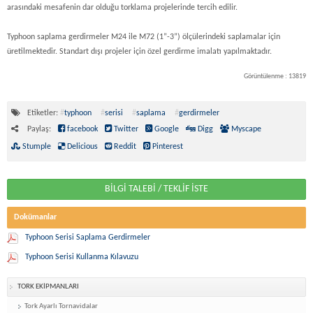
arasındaki mesafenin dar olduğu torklama projelerinde tercih edilir.
Typhoon saplama gerdirmeler M24 ile M72 (1”-3”) ölçülerindeki saplamalar için
üretilmektedir. Standart dışı projeler için özel gerdirme imalatı yapılmaktadır.
Görüntülenme : 13819
Etiketler:
#
typhoon
#
serisi
#
saplama
#
gerdirmeler
Paylaş:
facebook
Twitter
Google
Digg
Myscape
Stumple
Delicious
Reddit
Pinterest
BİLGİ TALEBİ / TEKLİF İSTE
Dokümanlar
Typhoon Serisi Saplama Gerdirmeler
Typhoon Serisi Kullanma Kılavuzu
TORK EKİPMANLARI
Tork Ayarlı Tornavidalar