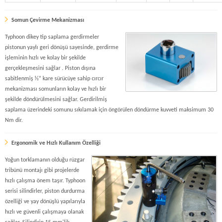
Somun Çevirme Mekanizması
Typhoon dikey tip saplama gerdirmeler
pistonun yaylı geri dönüşü sayesinde, gerdirme
işleminin hızlı ve kolay bir şekilde
gerçekleşmesini sağlar . Piston dışına
sabitlenmiş ½” kare sürücüye sahip cırcır
mekanizması somunların kolay ve hızlı bir
şekilde döndürülmesini sağlar. Gerdirilmiş
saplama üzerindeki somunu sıkılamak için öngörülen döndürme kuvveti maksimum 30
Nm dir.
Ergonomik ve Hızlı Kullanım Özelliği
Yoğun torklamanın olduğu rüzgar
tribünü montajı gibi projelerde
hızlı çalışma önem taşır. Typhoon
serisi silindirler, piston durdurma
özelliği ve yay dönüşlü yapılarıyla
hızlı ve güvenli çalışmaya olanak