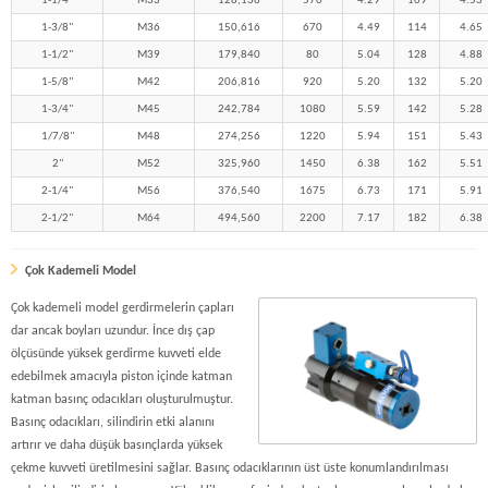
1-1/4"
M33
128,136
570
4.29
109
4.53
1-3/8"
M36
150,616
670
4.49
114
4.65
1-1/2"
M39
179,840
80
5.04
128
4.88
1-5/8"
M42
206,816
920
5.20
132
5.20
1-3/4"
M45
242,784
1080
5.59
142
5.28
1/7/8"
M48
274,256
1220
5.94
151
5.43
2"
M52
325,960
1450
6.38
162
5.51
2-1/4"
M56
376,540
1675
6.73
171
5.91
2-1/2"
M64
494,560
2200
7.17
182
6.38
Çok Kademeli Model
Çok kademeli model gerdirmelerin çapları
dar ancak boyları uzundur. İnce dış çap
ölçüsünde yüksek gerdirme kuvveti elde
edebilmek amacıyla piston içinde katman
katman basınç odacıkları oluşturulmuştur.
Basınç odacıkları, silindirin etki alanını
artırır ve daha düşük basınçlarda yüksek
çekme kuvveti üretilmesini sağlar. Basınç odacıklarının üst üste konumlandırılması