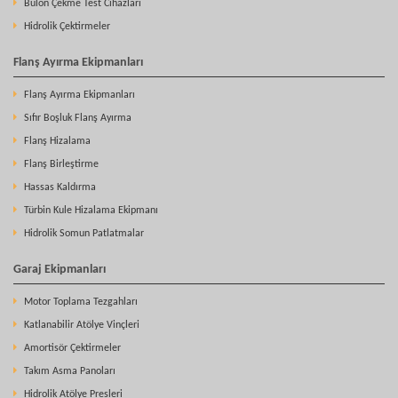
Bulon Çekme Test Cihazları
Hidrolik Çektirmeler
Flanş Ayırma Ekipmanları
Flanş Ayırma Ekipmanları
Sıfır Boşluk Flanş Ayırma
Flanş Hizalama
Flanş Birleştirme
Hassas Kaldırma
Türbin Kule Hizalama Ekipmanı
Hidrolik Somun Patlatmalar
Garaj Ekipmanları
Motor Toplama Tezgahları
Katlanabilir Atölye Vinçleri
Amortisör Çektirmeler
Takım Asma Panoları
Hidrolik Atölye Presleri