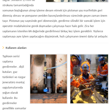
sağlar. Silindirin 15 mm'lik
strokunu tamamladığında
somunun boşluğunun alınıp işleme devam etmek için pistonun yay marifetiyle geri
dönmüş olması ve pompanın yeniden basınçlandırılması sürecinde geçen zaman önem
taşır. Pistonun yay sayesinde geri dönmesiyle, gerdirme silindiri bir sonraki işlem için
operatör müdahalesine gerek duymadan çalışmaya hazır hale gelir. Zira her
saplamanın istenilen kN değerinde gerdirilmesi birkaç kez işlem gerektirir. Yüzlerce
saplamaya aynı işlem yapılacağını düşünürsek, hızlı çalışmanın önemi daha iyi anlaşılır.
Kullanım alanları
Typhoon serisi
saplama
gerdirmeler , dişli
kutuları, gaz
türbinleri ve rüzgar
jeneratörü montaj
uygulamalarında
yoğun olarak
kullanılır. Bu
gerdirmeler
genellikle somunlar