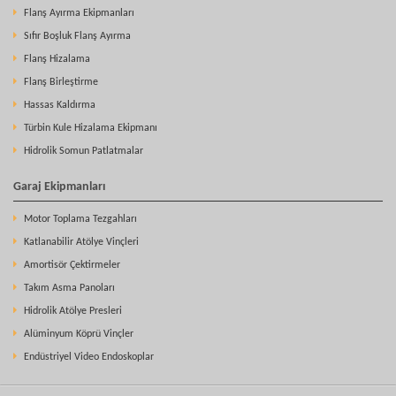
Flanş Ayırma Ekipmanları
Sıfır Boşluk Flanş Ayırma
Flanş Hizalama
Flanş Birleştirme
Hassas Kaldırma
Türbin Kule Hizalama Ekipmanı
Hidrolik Somun Patlatmalar
Garaj Ekipmanları
Motor Toplama Tezgahları
Katlanabilir Atölye Vinçleri
Amortisör Çektirmeler
Takım Asma Panoları
Hidrolik Atölye Presleri
Alüminyum Köprü Vinçler
Endüstriyel Video Endoskoplar