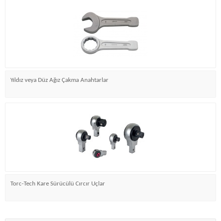
Yıldız veya Düz Ağız Çakma Anahtarlar
Torc-Tech Kare Sürücülü Cırcır Uçlar