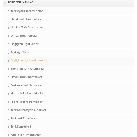
TORK EKİPMANLARI
Tork Ayarlı Tornavidalar
Hazet Tork Anahtarları
Norbar Tork Anahtarları
Dijital Torkmetreler
Değişken Uçlu Setler
Açıkağız Yıldız...
Değişken Uçlar ve Lokmalar
Elektrikli Tork Anahtarları
Havalı Tork Anahtarları
Mekanik Tork Artırıcılar
Hidrolik Tork Anahtarları
Hidrolik Tork Pompaları
Tork Kalibrasyon Cihazları
Tork Test Cihazları
Tork Sensörleri
Ağır İş Tork Anahtarları