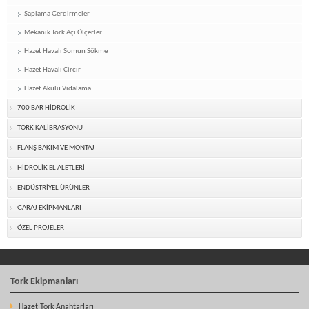
Saplama Gerdirmeler
Mekanik Tork Açı Ölçerler
Hazet Havalı Somun Sökme
Hazet Havalı Circır
Hazet Akülü Vidalama
700 BAR HİDROLİK
TORK KALİBRASYONU
FLANŞ BAKIM VE MONTAJ
HİDROLİK EL ALETLERİ
ENDÜSTRİYEL ÜRÜNLER
GARAJ EKİPMANLARI
ÖZEL PROJELER
Tork Ekipmanları
Hazet Tork Anahtarları