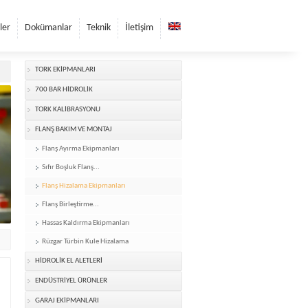
ler
Dokümanlar
Teknik
İletişim
TORK EKİPMANLARI
700 BAR HİDROLİK
TORK KALİBRASYONU
FLANŞ BAKIM VE MONTAJ
Flanş Ayırma Ekipmanları
Sıfır Boşluk Flanş...
Flanş Hizalama Ekipmanları
Flanş Birleştirme...
Hassas Kaldırma Ekipmanları
Rüzgar Türbin Kule Hizalama
HİDROLİK EL ALETLERİ
ENDÜSTRİYEL ÜRÜNLER
GARAJ EKİPMANLARI