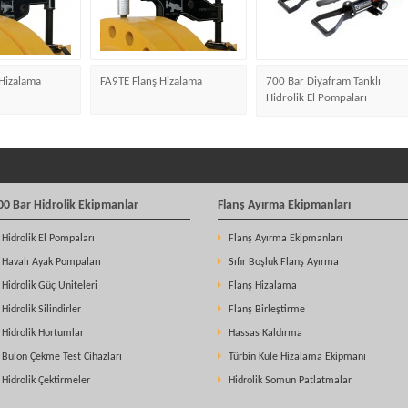
Hizalama
FA9TE Flanş Hizalama
700 Bar Diyafram Tanklı
Hidrolik El Pompaları
00 Bar Hidrolik Ekipmanlar
Flanş Ayırma Ekipmanları
Hidrolik El Pompaları
Flanş Ayırma Ekipmanları
Havalı Ayak Pompaları
Sıfır Boşluk Flanş Ayırma
Hidrolik Güç Üniteleri
Flanş Hizalama
Hidrolik Silindirler
Flanş Birleştirme
Hidrolik Hortumlar
Hassas Kaldırma
Bulon Çekme Test Cihazları
Türbin Kule Hizalama Ekipmanı
Hidrolik Çektirmeler
Hidrolik Somun Patlatmalar