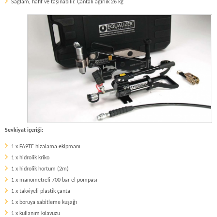
Sağlam, hafif ve taşınabilir. Çantalı ağırlık 26 kg
Sevkiyat içeriği:
1 x FA9TE hizalama ekipmanı
1 x hidrolik kriko
1 x hidrolik hortum (2m)
1 x manometreli 700 bar el pompası
1 x takviyeli plastik çanta
1 x boruya sabitleme kuşağı
1 x kullanım kılavuzu