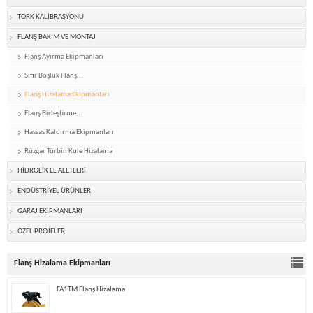
TORK KALİBRASYONU
FLANŞ BAKIM VE MONTAJ
Flanş Ayırma Ekipmanları
Sıfır Boşluk Flanş...
Flanş Hizalama Ekipmanları
Flanş Birleştirme...
Hassas Kaldırma Ekipmanları
Rüzgar Türbin Kule Hizalama
HİDROLİK EL ALETLERİ
ENDÜSTRİYEL ÜRÜNLER
GARAJ EKİPMANLARI
ÖZEL PROJELER
Flanş Hizalama Ekipmanları
FA1TM Flanş Hizalama