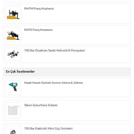
FA4TM Flanş Hizalama
FA9TE Flanş Hizalama
700 Bar Diyafram Tanklı Hidrolik El Pompaları
En Çok İncelenenler
Hazet Havalı Darbeli Somun Sıkma & Sökme
Takım Asma Pano Sistemi
700 Bar Elektrikli Mini Güç Üniteleri