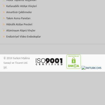
Motor Toplama Tezgahları
Katlanabilir Atölye Vinçleri
Amortisör Çektirmeler
Takım Asma Panoları
Hidrolik Atölye Presleri
Alüminyum Köprü Vinçler
Endüstriyel Video Endoskoplar
© 2014 Surkon Makina
Sanayi ve Ticaret Ltd.
Şti.