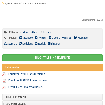
Çanta Ölçüleri: 920 x 520 x 210 mm
Görüntülenme : 10262
Etiketler:
#
fa9te
#
flanş
#
hizalama
Paylaş:
facebook
Twitter
Google
Digg
Myscape
Stumple
Delicious
Reddit
Pinterest
BİLGİ TALEBİ / TEKLİF İSTE
Dokümanlar
Equalizer FA9TE Flanş Hizalama
Equalizer FA9TE Kullanma Kılavuzu
FA9TE Flanş Hizalama Broşürü
TORK EKİPMANLARI
700 BAR HİDROLİK