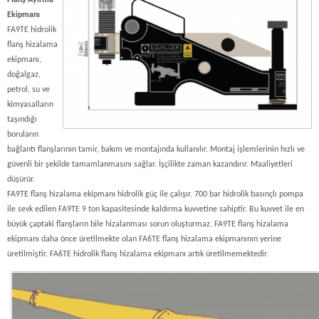
Ekipmanı
FA9TE hidrolik
flanş hizalama
ekipmanı,
doğalgaz,
petrol, su ve
kimyasalların
taşındığı
boruların
bağlantı flanşlarının tamir, bakım ve montajında kullanılır. Montaj işlemlerinin hızlı ve
güvenli bir şekilde tamamlanmasını sağlar. İşçilikte zaman kazandırır. Maaliyetleri
düşürür.
FA9TE flanş hizalama ekipmanı hidrolik güç ile çalışır. 700 bar hidrolik basınçlı pompa
ile sevk edilen FA9TE 9 ton kapasitesinde kaldırma kuvvetine sahiptir. Bu kuvvet ile en
büyük çaptaki flanşların bile hizalanması sorun oluşturmaz. FA9TE flanş hizalama
ekipmanı daha önce üretilmekte olan FA6TE flanş hizalama ekipmanının yerine
üretilmiştir. FA6TE hidrolik flanş hizalama ekipmanı artık üretilmemektedir.