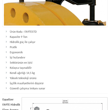
Ürün Kodu : FA9TESTD
Kapasite 9 Ton
Hidrolik güç ile çalışır
Pratik
Ergonomik
İşi hızlandırır
Sektörünün en iyisi
Kolayca taşınabilir
Kendi ağırlığı 14,5 kg
Yüksek teknoloji ürünü
İşçilik maaliyetlerini düşürür
Güvenli çalışma imkanı sunar
Equalizer
FA9TE Hidrolik
Flanş Ayırma