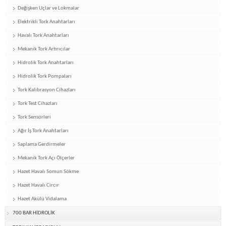
Değişken Uçlar ve Lokmalar
Elektrikli Tork Anahtarları
Havalı Tork Anahtarları
Mekanik Tork Artırıcılar
Hidrolik Tork Anahtarları
Hidrolik Tork Pompaları
Tork Kalibrasyon Cihazları
Tork Test Cihazları
Tork Sensörleri
Ağır İş Tork Anahtarları
Saplama Gerdirmeler
Mekanik Tork Açı Ölçerler
Hazet Havalı Somun Sökme
Hazet Havalı Circır
Hazet Akülü Vidalama
700 BAR HİDROLİK