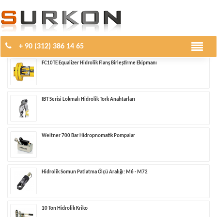
Arama Sonuçları..
Toplam
59
kayıt bulundu.
+ 90 (312) 386 14 65
FC10TE Equalizer Hidrolik Flanş Birleştirme Ekipmanı
IBT Serisi Lokmalı Hidrolik Tork Anahtarları
Weitner 700 Bar Hidropnomatik Pompalar
Hidrolik Somun Patlatma Ölçü Aralığı: M6 - M72
10 Ton Hidrolik Kriko