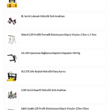
BL Serisi Lokmalı Hidrolik Tork Anahtarı
Tekerli Çift Profilli Portatif Alüminyum Köprü Vinçler (1Ton-1,5 Ton)
GA-400 Şanzıman Bağlama Adaptörü Kapasite 400 Kg
SG13TE Sıfır Boşluk Hidrolik Flanş Ayırıcı
LOW Serisi Kasetli Hidrolik Tork Anahtarı
Sabit Ayaklı Çift Profil Alüminyum Köprü Vinçler (2Ton-3Ton)