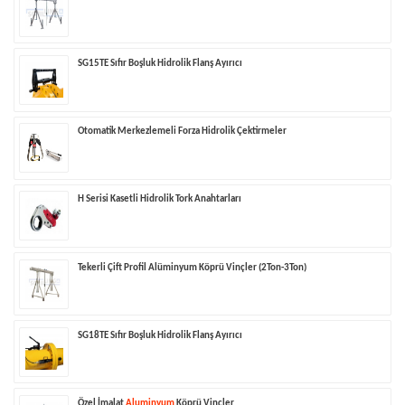
SG15TE Sıfır Boşluk Hidrolik Flanş Ayırıcı
Otomatik Merkezlemeli Forza Hidrolik Çektirmeler
H Serisi Kasetli Hidrolik Tork Anahtarları
Tekerli Çift Profil Alüminyum Köprü Vinçler (2Ton-3Ton)
SG18TE Sıfır Boşluk Hidrolik Flanş Ayırıcı
Özel İmalat
Aluminyum
Köprü Vinçler