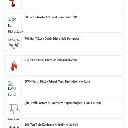
60 Bar Hidrostatik Su Test Pompası PT60S
700 Bar Yüksek Debili Hidrolik El Pompaları
S Serisi Lokmalı Hidrolik Tork Anahtarları
EWM Serisi Düşük Tabanlı Yassı Tip Hidrolik Krikolar
Çift Profil Portatif Alüminyum Köprü Vinçler (1Ton-1,5 Ton)
100 Ton Trafo Kaldırma Hidrolik Kriko Seti