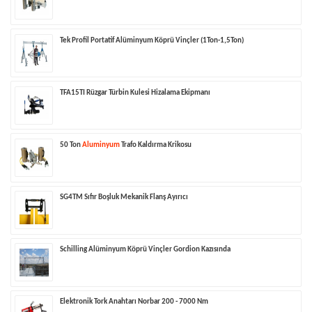
Tek Profil Portatif Alüminyum Köprü Vinçler (1Ton-1,5Ton)
TFA15TI Rüzgar Türbin Kulesi Hizalama Ekipmanı
50 Ton
Aluminyum
Trafo Kaldırma Krikosu
SG4TM Sıfır Boşluk Mekanik Flanş Ayırıcı
Schilling Alüminyum Köprü Vinçler Gordion Kazısında
Elektronik Tork Anahtarı Norbar 200 - 7000 Nm