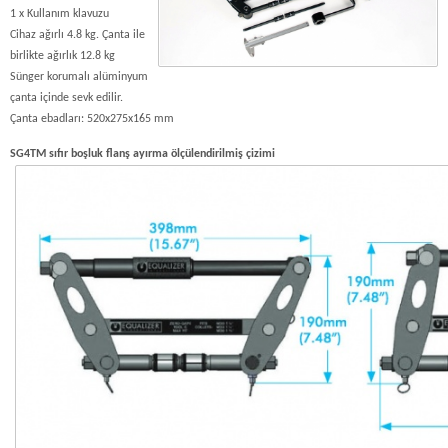
1 x Kullanım klavuzu
Cihaz ağırlı 4.8 kg. Çanta ile
birlikte ağırlık 12.8 kg
Sünger korumalı alüminyum
çanta içinde sevk edilir.
Çanta ebadları: 520x275x165 mm
SG4TM sıfır boşluk flanş ayırma ölçülendirilmiş çizimi