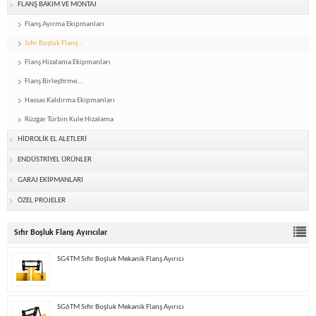
FLANŞ BAKIM VE MONTAJ
Flanş Ayırma Ekipmanları
Sıfır Boşluk Flanş...
Flanş Hizalama Ekipmanları
Flanş Birleştirme...
Hassas Kaldırma Ekipmanları
Rüzgar Türbin Kule Hizalama
HİDROLİK EL ALETLERİ
ENDÜSTRİYEL ÜRÜNLER
GARAJ EKİPMANLARI
ÖZEL PROJELER
Sıfır Boşluk Flanş Ayırıcılar
SG4TM Sıfır Boşluk Mekanik Flanş Ayırıcı
SG6TM Sıfır Boşluk Mekanik Flanş Ayırıcı