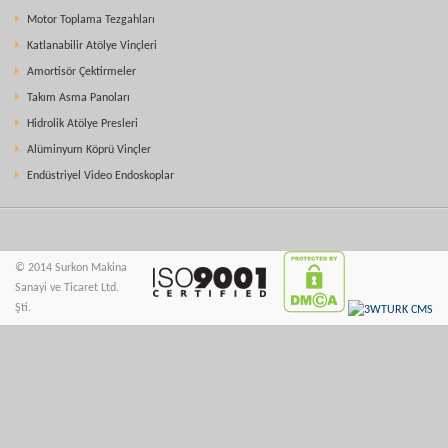
Motor Toplama Tezgahları
Katlanabilir Atölye Vinçleri
Amortisör Çektirmeler
Takım Asma Panoları
Hidrolik Atölye Presleri
Alüminyum Köprü Vinçler
Endüstriyel Video Endoskoplar
© 2014 Surkon Makina
Sanayi ve Ticaret Ltd.
Şti.