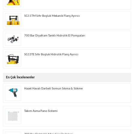
SG11TM Sıfır Boşluk Mekanik Flanş Ayırıcı
700 Bar Diyafram Tanklı Hidrolik El Pompaları
SG13TE Sıfır Boşluk Hidrolik Flanş Ayırıcı
En Çok İncelenenler
Hazet Havalı Darbeli Somun Sıkma & Sökme
Takım Asma Pano Sistemi