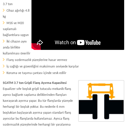
3.7 ton
Cihaz ağırlığı 4.8
kg
M16 ve M20
saplamalı
bağlantılara uygun
İki cihazın aynı
anda birlikte
kullanılması önerilir
Flanş sızdırmazlık yüzeylerine hasar vermez
İş sağlığı ve güvenliğini maksimum seviyede karşılar
Koruma ve taşıma çantası içinde sevk edilir
SG4TM 3.7 ton Gripli Flanş Ayırma Kapasitesi
Equalizer sıfır boşluk gripli tutuculu mekanik flanş
ayırıcı bağlantı saplama deliklerinden flanşları
kavrayarak ayırma yapar. Bu tür flanşlarda yüzeyde
herhangi bir boşluk yoktur. Bu nedenle 6 mm
boşluktan başlayarak ayırma yapan standart flanş
ayırıcılar bu flanşlarda kullanılamaz. Ayrıca flanş
sızdırmazlık yüzeylerinde herhangi bir yaralanma