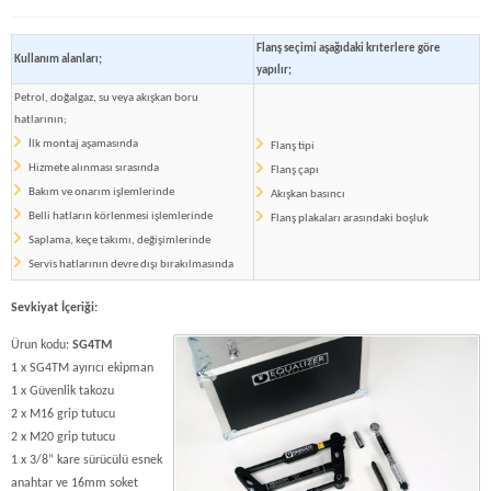
Flanş seçimi aşağıdaki krıterlere göre
Kullanım alanları;
yapılır;
Petrol, doğalgaz, su veya akışkan boru
hatlarının;
İlk montaj aşamasında
Flanş tipi
Hizmete alınması sırasında
Flanş çapı
B
akım ve onarım işlemlerinde
Akışkan basıncı
Belli hatların körlenmesi işlemlerinde
Flanş plakaları arasındaki boşluk
Saplama, keçe takımı, değişimlerinde
Servis hatlarının devre dışı bırakılmasında
Sevkiyat İçeriği:
Ürun kodu:
SG4TM
1 x SG4TM ayırıcı ekipman
1 x Güvenlik takozu
2 x M16 grip tutucu
2 x M20 grip tutucu
1 x 3/8” kare sürücülü esnek
anahtar ve 16mm soket