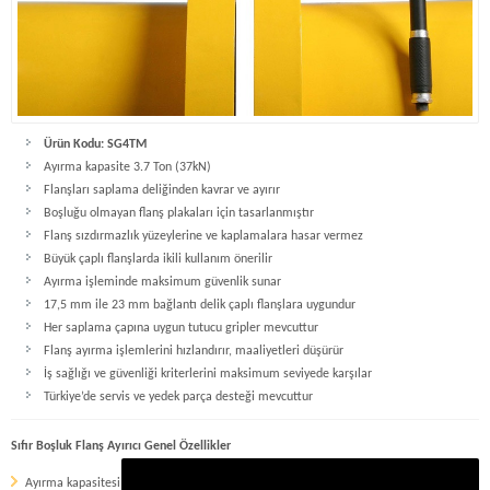
Ürün Kodu: SG4TM
Ayırma kapasite 3.7 Ton (37kN)
Flanşları saplama deliğinden kavrar ve ayırır
Boşluğu olmayan flanş plakaları için tasarlanmıştır
Flanş sızdırmazlık yüzeylerine ve kaplamalara hasar vermez
Büyük çaplı flanşlarda ikili kullanım önerilir
Ayırma işleminde maksimum güvenlik sunar
17,5 mm ile 23 mm bağlantı delik çaplı flanşlara uygundur
Her saplama çapına uygun tutucu gripler mevcuttur
Flanş ayırma işlemlerini hızlandırır, maaliyetleri düşürür
İş sağlığı ve güvenliği kriterlerini maksimum seviyede karşılar
Türkiye’de servis ve yedek parça desteği mevcuttur
Sıfır Boşluk Flanş Ayırıcı Genel Özellikler
Ayırma kapasitesi