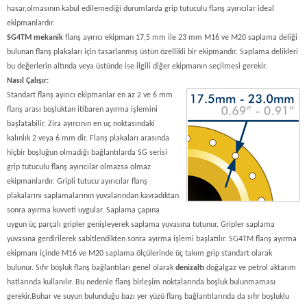
hasar,olmasının kabul edilemediği durumlarda grip tutuculu flanş ayırıcılar ideal
ekipmanlardır.
SG4TM mekanik
flanş ayırıcı ekipman 17,5 mm ile 23 mm M16 ve M20 saplama deliği
bulunan flanş plakaları için tasarlanmış üstün özellikli bir ekipmandır. Saplama delikleri
bu değerlerin altında veya üstünde ise ilgili diğer ekipmanın seçilmesi gerekir.
Nasıl Çalışır:
Standart flanş ayırıcı ekipmanlar en az 2 ve 6 mm
flanş arası boşluktan itibaren ayırma işlemini
başlatabilir. Zira ayırcının en uç noktasındaki
kalınlık 2 veya 6 mm dir. Flanş plakaları arasında
hiçbir boşluğun olmadığı bağlantılarda SG serisi
grip tutuculu flanş ayırıcılar olmazsa olmaz
ekipmanlardır. Gripli tutucu ayırıcılar flanş
plakalarını saplamalarının yuvalarından kavradıktan
sonra ayırma kuvveti uygular. Saplama çapına
uygun üç parçalı gripler genişleyerek saplama yuvasına tutunur. Gripler saplama
yuvasına gerdirilerek sabitlendikten sonra ayırma işlemi başlatılır. SG4TM flanş ayırma
ekipmanı içinde M16 ve M20 saplama ölçülerinde üç takım grip standart olarak
bulunur. Sıfır boşluk flanş bağlantıları genel olarak
denizaltı
doğalgaz ve petrol aktarım
hatlarında kullanılır. Bu nedenle flanş birleşim noktalarında boşluk bulunmaması
gerekir.Buhar ve suyun bulunduğu bazı yer yüzü flanş bağlantılarında da sıfır boşluklu