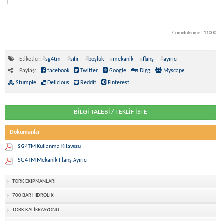
Görüntülenme : 11000
Etiketler:
#
sg4tm
#
sıfır
#
boşluk
#
mekanik
#
flanş
#
ayırıcı
Paylaş:
facebook
Twitter
Google
Digg
Myscape
Stumple
Delicious
Reddit
Pinterest
BİLGİ TALEBİ / TEKLİF İSTE
Dokümanlar
SG4TM Kullanma Kılavuzu
SG4TM Mekanik Flanş Ayırıcı
TORK EKİPMANLARI
700 BAR HİDROLİK
TORK KALİBRASYONU