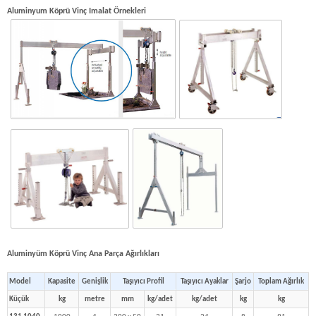
Aluminyum Köprü Vinç Imalat Örnekleri
Aluminyüm Köprü Vinç Ana Parça Ağırlıkları
Model
Kapasite
Genişlik
Taşıyıcı Profil
Taşıyıcı Ayaklar
Şarjo
Toplam Ağırlık
Küçük
kg
metre
mm
kg/adet
kg/adet
kg
kg