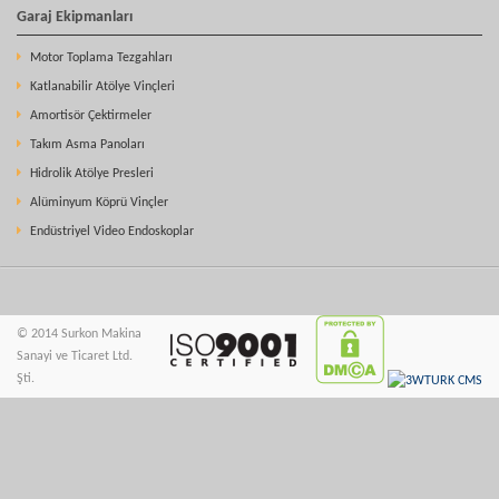
Garaj Ekipmanları
Motor Toplama Tezgahları
Katlanabilir Atölye Vinçleri
Amortisör Çektirmeler
Takım Asma Panoları
Hidrolik Atölye Presleri
Alüminyum Köprü Vinçler
Endüstriyel Video Endoskoplar
© 2014 Surkon Makina
Sanayi ve Ticaret Ltd.
Şti.