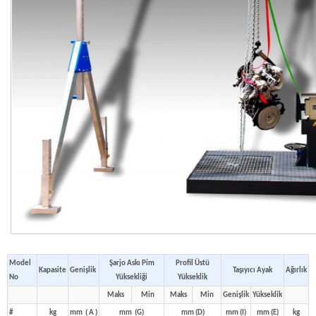
Model
Şarjo Askı Pim
Profil Üstü
Kapasite
Genişlik
Taşıyıcı Ayak
Ağırlık
No
Yüksekliği
Yükseklik
Maks
Min
Maks
Min
Genişlik
Yükseklik
#
kg
mm ( A )
mm (G)
mm (D)
mm (I)
mm (E)
kg