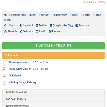
Görüntülenme : 18856
Etiketler:
#
tek
#
profil
#
portatif
#
alüminyum
#
köprü
#
vinçler
#
(1ton-
15ton)
Paylaş:
facebook
Twitter
Google
Digg
Myscape
Stumple
Delicious
Reddit
Pinterest
BİLGİ TALEBİ / TEKLİF İSTE
Dokümanlar
Alüminyum Vinçler (1-1,5 Ton) EN
Alüminyum Vinçler (1-1,5 Ton) TR
CE Belgesi
Schilling Türkçe Katalog
TORK EKİPMANLARI
700 BAR HİDROLİK
TORK KALİBRASYONU