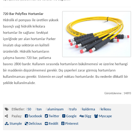
720 Bar Polyflex Hortumlar
Hidrolik el pompası ile üretilen yüksek
basınçlı yağ hidrolik krikolara
hortumlar ile sağlanır. Sevkiyat
içeriğinde yer alan hortumlar Parker
imalatı olup sektörün en kaliteli
ürünleridir. Hidrolik hortumların
çalışma basıncı 720 bar, patlama
basıncı 2800 bardır. Kullanım sırasında hortumların bükülmemesi ve üzerine herhangi
bir maddenin düşürülmemesi gerekir. Dış çeperleri zarar görmüş hortumların
kullanılmaması gerekir. Sistemin en zayıf noktası hortumlardır. Bu nedenle dikkatli bir
şekilde kullanılmalıdır.
Görüntülenme : 14893
Etiketler:
#
50
#
ton
#
aluminyum
#
trafo
#
kaldırma
#
krikosu
Paylaş:
facebook
Twitter
Google
Digg
Myscape
Stumple
Delicious
Reddit
Pinterest