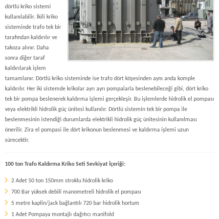
dörtlü kriko sistemi
kullanılabilir. İkili kriko
sisteminde trafo tek bir
tarafından kaldırılır ve
takoza alınır. Daha
sonra diğer taraf
kaldırılarak işlem
tamamlanır. Dörtlü kriko sisteminde ise trafo dört köşesinden aynı anda komple
kaldırılır. Her iki sistemde krikolar ayrı ayrı pompalarla beslenebileceği gibi, dört kriko
tek bir pompa beslenerek kaldırma işlemi gerçekleşir. Bu işlemlerde hidrolik el pompası
veya elektrikli hidrolik güç ünitesi kullanılır. Dörtlü sistemin tek bir pompa ile
beslenmesinin istendiği durumlarda elektrikli hidrolik güç ünitesinin kullanılması
önerilir. Zira el pompasi ile dört krikonun beslenmesi ve kaldırma işlemi uzun
sürecektir.
100 ton Trafo Kaldırma Kriko Seti Sevkiyat İçeriği:
2 Adet 50 ton 150mm stroklu hidrolik kriko
700 Bar yüksek debili manometreli hidrolik el pompası
5 metre kaplin/jack bağlantılı 720 bar hidrolik hortum
1 Adet Pompaya montajlı dağıtıcı manifold