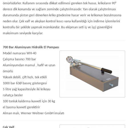
ömürlüdürler. Kullanım sırasında dikkat edilmesi gereken tek husus, krikoların 90°
derece dik konumda ve sağlam zeminde çalıştırılmasıdır. Yan olarak çalıştırılması
durumunda piston geri dönerken kriko gövdesine hasar verir ve krikonun bozulmasına
neden olur. Çek valf ve akışkan kontrol kısıcı vana kullanıldığı için indirme işlemlerini
kontrollu bir şekilde yapmak mümkündür. Bu ekipman seti iş ve işçi güvenliğini
maksimum seviyede karşılar.
700 Bar Aluminyum Hidrolik El Pompası
Model numarası WH-40
Çalışma basıncı 700 bar
Aluminyumdan mamul , hafif ve uzun
ömürlü
Yüksek debili, çift hızlı, tek etkili
1000 bar 63Ø basınç göstergesi
5 litre yağ kapasitesiyle iki krikoyu
rahatça besler
100 tonluk kaldırma kuvveti için 30 kg
el basma kuvveti gerektirir
Alman malı, Werner Weitner GmbH imalatı
Çek Valf