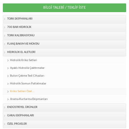
BİLGİ TALEBİ / TEKLİF İSTE
TORK EKİPMANLARI
700 BAR HİDROLİK
TORK KALİBRASYONU
FLANŞ BAKIM VE MONTAJ
HİDROLİK EL ALETLERİ
Hidrolik Kriko Setleri
Ayaklı Hidrolik Çektirmeler
Bulon Çekme Test Cihazları
Hidrolik Somun Patlatmalar
Kriko Setleri Özel...
Arama-Kurtarma Ekipmanları
ENDÜSTRİYEL ÜRÜNLER
GARAJ EKİPMANLARI
ÖZEL PROJELER