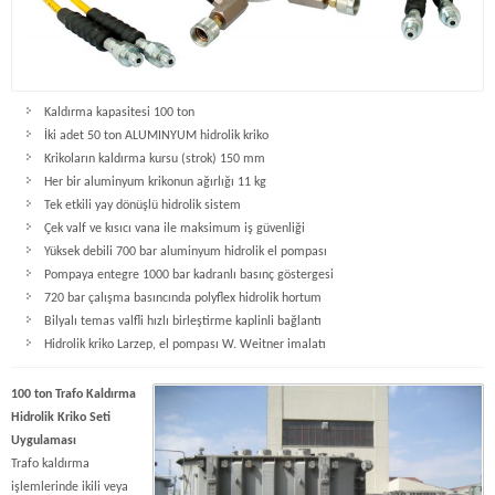
Kaldırma kapasitesi 100 ton
İki adet 50 ton ALUMINYUM hidrolik kriko
Krikoların kaldırma kursu (strok) 150 mm
Her bir aluminyum krikonun ağırlığı 11 kg
Tek etkili yay dönüşlü hidrolik sistem
Çek valf ve kısıcı vana ile maksimum iş güvenliği
Yüksek debili 700 bar aluminyum hidrolik el pompası
Pompaya entegre 1000 bar kadranlı basınç göstergesi
720 bar çalışma basıncında polyflex hidrolik hortum
Bilyalı temas valfli hızlı birleştirme kaplinli bağlantı
Hidrolik kriko Larzep, el pompası W. Weitner imalatı
100 ton Trafo Kaldırma
Hidrolik Kriko Seti
Uygulaması
Trafo kaldırma
işlemlerinde ikili veya