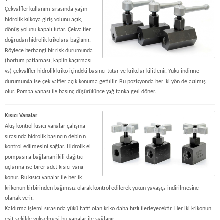
Çekvalfler kullanım sırasında yağın
hidrolik krikoya giriş yolunu açık,
dönüş yolunu kapalı tutar. Çekvalfler
doğrudan hidrolik krikolara bağlanır.
Böylece herhangi bir risk durumunda
(hortum patlaması, kaplin kaçırması
vs) çekvalfler hidrolik kriko içindeki basıncı tutar ve krikolar kilitlenir. Yükü indirme
durumunda ise çek valfler açık konuma getirilir. Bu pozisyonda her iki yön de açılmış
olur. Pompa vanası ile basınç düşürülünce yağ tanka geri döner.
Kısıcı Vanalar
Akış kontrol kısıcı vanalar çalışma
sırasında hidrolik basıncın debinin
kontrol edilmesini sağlar. Hidrolik el
pompasına bağlanan ikili dağıtıcı
uçlarına ise birer adet kısıcı vana
konur. Bu kısıcı vanalar ile her iki
krikonun birbirinden bağımsız olarak kontrol edilerek yükün yavaşça indirilmesine
olanak verir.
Kaldırma işlemi sırasında yükü hafif olan kriko daha hızlı ilerleyecektir. Her iki krikonun
eşit şekilde yükselmesi bu vanalar ile sağlanır.