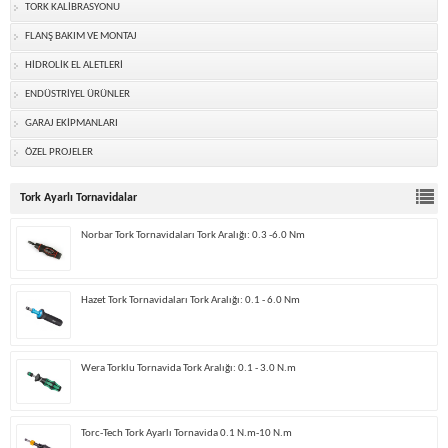
TORK KALİBRASYONU
FLANŞ BAKIM VE MONTAJ
HİDROLİK EL ALETLERİ
ENDÜSTRİYEL ÜRÜNLER
GARAJ EKİPMANLARI
ÖZEL PROJELER
Tork Ayarlı Tornavidalar
Norbar Tork Tornavidaları Tork Aralığı: 0.3 -6.0 Nm
Hazet Tork Tornavidaları Tork Aralığı: 0.1 - 6.0 Nm
Wera Torklu Tornavida Tork Aralığı: 0.1 - 3.0 N.m
Torc-Tech Tork Ayarlı Tornavida 0.1 N.m-10 N.m