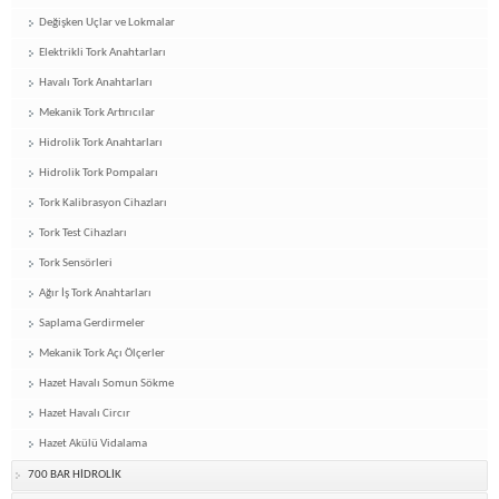
Değişken Uçlar ve Lokmalar
Elektrikli Tork Anahtarları
Havalı Tork Anahtarları
Mekanik Tork Artırıcılar
Hidrolik Tork Anahtarları
Hidrolik Tork Pompaları
Tork Kalibrasyon Cihazları
Tork Test Cihazları
Tork Sensörleri
Ağır İş Tork Anahtarları
Saplama Gerdirmeler
Mekanik Tork Açı Ölçerler
Hazet Havalı Somun Sökme
Hazet Havalı Circır
Hazet Akülü Vidalama
700 BAR HİDROLİK