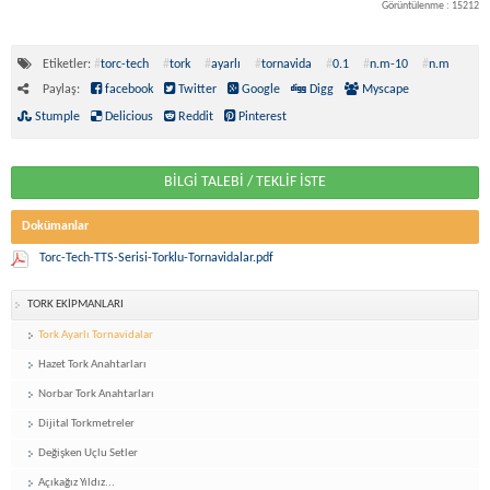
Görüntülenme : 15212
Etiketler:
#
torc-tech
#
tork
#
ayarlı
#
tornavida
#
0.1
#
n.m-10
#
n.m
Paylaş:
facebook
Twitter
Google
Digg
Myscape
Stumple
Delicious
Reddit
Pinterest
BİLGİ TALEBİ / TEKLİF İSTE
Dokümanlar
Torc-Tech-TTS-Serisi-Torklu-Tornavidalar.pdf
TORK EKİPMANLARI
Tork Ayarlı Tornavidalar
Hazet Tork Anahtarları
Norbar Tork Anahtarları
Dijital Torkmetreler
Değişken Uçlu Setler
Açıkağız Yıldız...