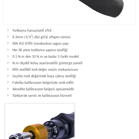
Torklama hassasiyeti ±%6
6.3mm (1/4”) dişi girişi altıgen sürücü
DIN ISO 6789 standardına uygun yapı
Her iki yöne torklama yapma özelliği
0.1 N.m den 10 N.m ye kadar 5 farklı model
N.m ölçekli kolay ayarlanabilir gösterge paneli
Kilit özellikli tork değer seçim mekanizması
Seçilen tork değerinde boşa çıkma özelliği
Fabrika kalibrasyon belgesiyle sevk edilir
Akredite kalibrasyon belgesi opsiyoneldir
Türkiye’de servis ve kalibrasyon hizmeti