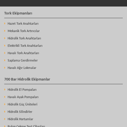
Tork Ekipmanları
Hazet Tork Anahtarları
Mekanik Tork Artırıcılar
Hidrolik Tork Anahtarları
Elektrikli Tork Anahtarları
Havalı Tork Anahtarları
Saplama Gerdirmeler
Havalı Ağır Lokmalar
700 Bar Hidrolik Ekipmanlar
Hidrolik El Pompaları
Havalı Ayak Pompaları
Hidrolik Güç Üniteleri
Hidrolik Silindirler
Hidrolik Hortumlar
Bulon Çekme Test Cihazları