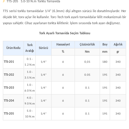
TTS-205 5.0-10 N.m Torklu Tornavida
TTS serisi torklu tornavidalar 1/4” (6.3mm) dişi altıgen sürücü ile donatılmışlardır. Her
ölçüde bit, torx uçlar ile kullanılır. Torc-Tech tork ayarlı tornavidalar kilit mekanizmalı bir
yapıya sahiptir. Cihaz ayarlanan torkta kilitlenir. İşlem sırasında tork ayarı değişmez.
Tork Ayarlı Tornavida Seçim Tablosu
Hassasiyet
Çözünürlük
Boy
Ağırlık
Tork
Ürün Kodu
Sürücü
Aralığı
%
Nm
mm
gr
0.1 -
TTS-201
1/4"
6
0,01
180
340
1.2 N.m
1.0 -
TTS-202
1/4"
6
0.05
195
340
3.5 N.m
1.0 -
TTS-203
1/4"
6
0.1
195
340
6.0 N.m
4.0 -
TTS-204
1/4"
6
0.1
195
340
9.0 N.m
5.0 -
TTS-205
1/4"
6
0.1
195
340
10 N.m