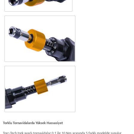
Torklu Tornavidalarda Yüksek Hassasiyet
Torc-Tech tork ayarlı tornavidalar 0.1 ile 10 Nm arasında 5 farklı modelde sunulur.