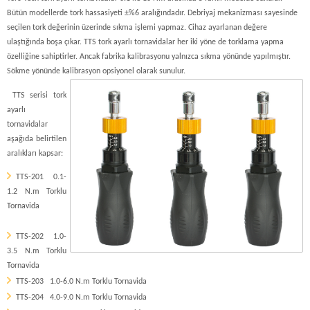
Bütün modellerde tork hassasiyeti ±%6 aralığındadır. Debriyaj mekanizması sayesinde
seçilen tork değerinin üzerinde sıkma işlemi yapmaz. Cihaz ayarlanan değere
ulaştığında boşa çıkar. TTS tork ayarlı tornavidalar her iki yöne de torklama yapma
özelliğine sahiptirler. Ancak fabrika kalibrasyonu yalnızca sıkma yönünde yapılmıştır.
Sökme yönünde kalibrasyon opsiyonel olarak sunulur.
TTS serisi tork
ayarlı
tornavidalar
aşağıda belirtilen
aralıkları kapsar:
TTS-201 0.1-
1.2 N.m Torklu
Tornavida
TTS-202 1.0-
3.5 N.m Torklu
Tornavida
TTS-203 1.0-6.0 N.m Torklu Tornavida
TTS-204 4.0-9.0 N.m Torklu Tornavida