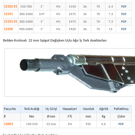
12102.01
150-700
1"
4%
1150
36
70
6,3
PDF
12101
300-1000
3/4"
4%
1475
36
70
7,3
PDF
12101.01
300-1000
1"
4%
1475
36
70
7,3
PDF
12100
900-2000
1"
4%
1920
36
70
13
PDF
Belden Kırılmalı 22 mm Spigot Değişken Uçlu Ağır İş Tork Anahtarları
Parça No
Tork Aralığı
Uç Girişi
Hassasiyet
Uzunluk
Ağırlık
Patlatılmış
#
Nm
Ø mm
± %
mm
Kg
Çizim
12003
130-550
22 mm
4%
935
4,6
PDF