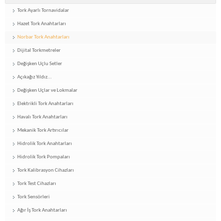
Tork Ayarlı Tornavidalar
Hazet Tork Anahtarları
Norbar Tork Anahtarları
Dijital Torkmetreler
Değişken Uçlu Setler
Açıkağız Yıldız...
Değişken Uçlar ve Lokmalar
Elektrikli Tork Anahtarları
Havalı Tork Anahtarları
Mekanik Tork Artırıcılar
Hidrolik Tork Anahtarları
Hidrolik Tork Pompaları
Tork Kalibrasyon Cihazları
Tork Test Cihazları
Tork Sensörleri
Ağır İş Tork Anahtarları