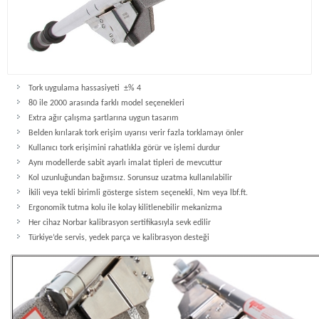
Tork uygulama hassasiyeti ±% 4
80 ile 2000 arasında farklı model seçenekleri
Extra ağır çalışma şartlarına uygun tasarım
Belden kırılarak tork erişim uyarısı verir fazla torklamayı önler
Kullanıcı tork erişimini rahatlıkla görür ve işlemi durdur
Aynı modellerde sabit ayarlı imalat tipleri de mevcuttur
Kol uzunluğundan bağımsız. Sorunsuz uzatma kullanılabilir
İkili veya tekli birimli gösterge sistem seçenekli, Nm veya lbf.ft.
Ergonomik tutma kolu ile kolay kilitlenebilir mekanizma
Her cihaz Norbar kalibrasyon sertifikasıyla sevk edilir
Türkiye’de servis, yedek parça ve kalibrasyon desteği