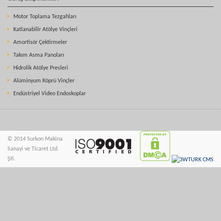
Motor Toplama Tezgahları
Katlanabilir Atölye Vinçleri
Amortisör Çektirmeler
Takım Asma Panoları
Hidrolik Atölye Presleri
Alüminyum Köprü Vinçler
Endüstriyel Video Endoskoplar
© 2014 Surkon Makina
Sanayi ve Ticaret Ltd.
Şti.