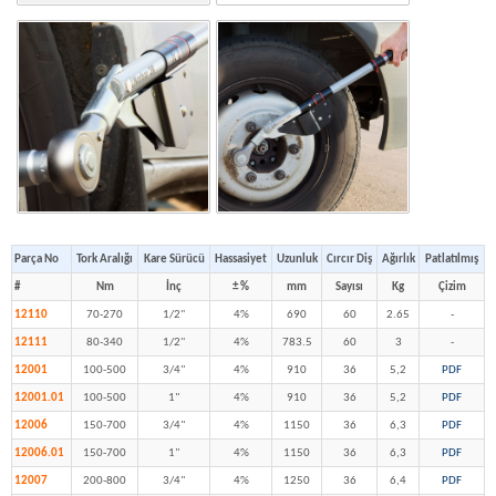
Parça No
Tork Aralığı
Kare Sürücü
Hassasiyet
Uzunluk
Cırcır Diş
Ağırlık
Patlatılmış
#
Nm
İnç
± %
mm
Sayısı
Kg
Çizim
12110
70-270
1/2''
4%
690
60
2.65
-
12111
80-340
1/2''
4%
783.5
60
3
-
12001
100-500
3/4"
4%
910
36
5,2
PDF
12001.01
100-500
1"
4%
910
36
5,2
PDF
12006
150-700
3/4"
4%
1150
36
6,3
PDF
12006.01
150-700
1"
4%
1150
36
6,3
PDF
12007
200-800
3/4"
4%
1250
36
6,4
PDF