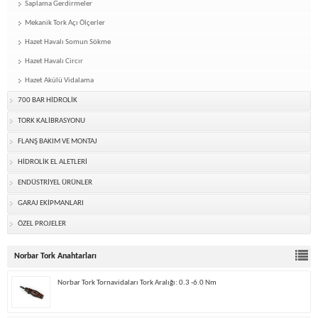
Saplama Gerdirmeler
Mekanik Tork Açı Ölçerler
Hazet Havalı Somun Sökme
Hazet Havalı Circır
Hazet Akülü Vidalama
700 BAR HİDROLİK
TORK KALİBRASYONU
FLANŞ BAKIM VE MONTAJ
HİDROLİK EL ALETLERİ
ENDÜSTRİYEL ÜRÜNLER
GARAJ EKİPMANLARI
ÖZEL PROJELER
Norbar Tork Anahtarları
Norbar Tork Tornavidaları Tork Aralığı: 0.3 -6.0 Nm