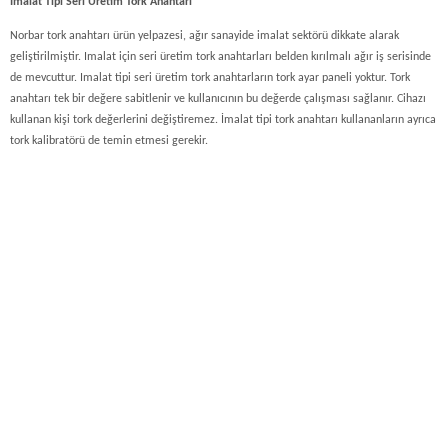
İmalat Tipi Seri Üretim Tork Anahtarı
Norbar tork anahtarı ürün yelpazesi, ağır sanayide imalat sektörü dikkate alarak
geliştirilmiştir. Imalat için seri üretim tork anahtarları belden kırılmalı ağır iş serisinde
de mevcuttur. Imalat tipi seri üretim tork anahtarların tork ayar paneli yoktur. Tork
anahtarı tek bir değere sabitlenir ve kullanıcının bu değerde çalışması sağlanır. Cihazı
kullanan kişi tork değerlerini değiştiremez. İmalat tipi tork anahtarı kullananların ayrıca
tork kalibratörü de temin etmesi gerekir.