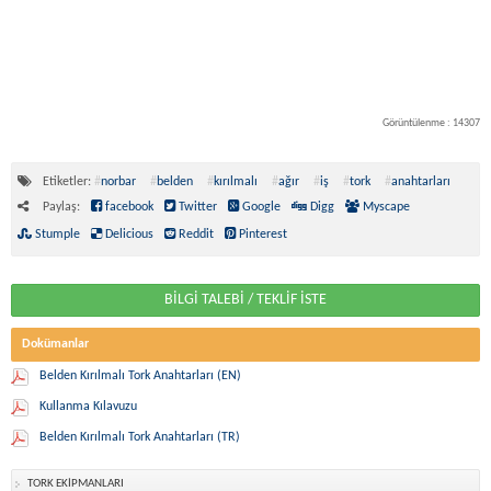
Görüntülenme : 14307
Etiketler:
#
norbar
#
belden
#
kırılmalı
#
ağır
#
iş
#
tork
#
anahtarları
Paylaş:
facebook
Twitter
Google
Digg
Myscape
Stumple
Delicious
Reddit
Pinterest
BİLGİ TALEBİ / TEKLİF İSTE
Dokümanlar
Belden Kırılmalı Tork Anahtarları (EN)
Kullanma Kılavuzu
Belden Kırılmalı Tork Anahtarları (TR)
TORK EKİPMANLARI