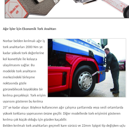
Ağır İşler İçin Ekonomik Tork Anahtarı
Norbar belden kırılmalı ağır iş
tork anahtarları 2000 Nm ye
kadar yüksek tork değerlerine
kol kuvvetiyle ile kolayca
ulaşılmasını sağlar. Bu
modelde tork anahtarın
merkezindeki birleşme
noktasında gözle
görünebilecek büyüklükte bir
kırılma gerçekleşir. Tork erişim
uyarısını gösteren bu kırılma
25° ye kadar ulaşır. Böylece kullanıcının ağır çalışma şartlarında veya sesli ortamlarda
yüksek torklama yapmasının önüne geçilir. Diğer modellerde tork erişimini gösteren
kırılma çok küçük olduğu için gözden kaçabilir.
Belden kırılmalı tork anahtarları geçmeli kare sürücü ve 22mm Spigot tip değişken uçlu