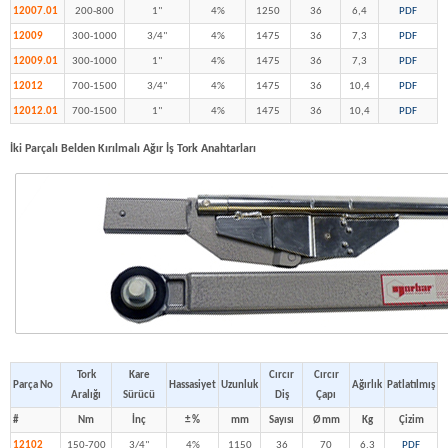
12007.01
200-800
1"
4%
1250
36
6,4
PDF
12009
300-1000
3/4"
4%
1475
36
7,3
PDF
12009.01
300-1000
1"
4%
1475
36
7,3
PDF
12012
700-1500
3/4"
4%
1475
36
10,4
PDF
12012.01
700-1500
1"
4%
1475
36
10,4
PDF
İki Parçalı Belden Kırılmalı Ağır İş Tork Anahtarları
Tork
Kare
Cırcır
Cırcır
Parça No
Hassasiyet
Uzunluk
Ağırlık
Patlatılmış
Aralığı
Sürücü
Diş
Çapı
#
Nm
İnç
± %
mm
Sayısı
Ø mm
Kg
Çizim
12102
150-700
3/4"
4%
1150
36
70
6,3
PDF