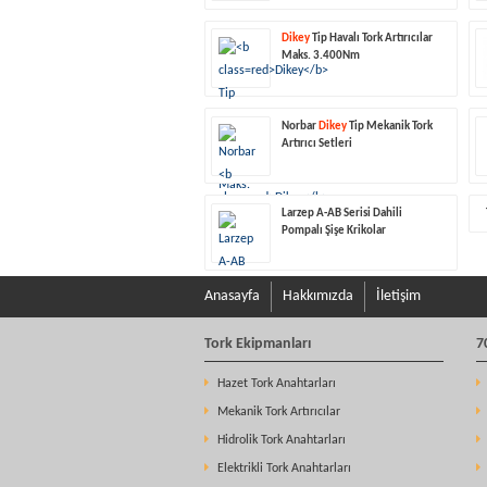
Dikey
Tip Havalı Tork Artırıcılar
Maks. 3.400Nm
Norbar
Dikey
Tip Mekanik Tork
Artırıcı Setleri
Larzep A-AB Serisi Dahili
Pompalı Şişe Krikolar
Anasayfa
Hakkımızda
İletişim
Tork Ekipmanları
7
Hazet Tork Anahtarları
Mekanik Tork Artırıcılar
Hidrolik Tork Anahtarları
Elektrikli Tork Anahtarları