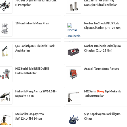
700 Bar Diyafram Tanklı Hidrolik
EWZ Serisi Tek Etkili Yay
El Pompaları
Dönüşlü Hidrolik Krikolar
10 ton Hidrolik Masa Presi
Norbar TruCheck PLUS Tork
Ölçüm Cihazları (0.1 - 25 Nm)
Çok Fonksiyonlu Elektrikli Tork
Norbar TruCheck Tork Ölçüm
Anahtarları
Cihazları (0.1 - 25 Nm)
HKZ Serisi Tek Etkili Delikli
Arabalı Takım Asma Panosu
Hidrolik Krikolar
Hidrolik Flanş Ayırıcı SW14.5TI -
MX Serisi
Dikey
Tip Mekanik
Kapasite 14 Tn
Tork Arttırıcılar
Mekanik Flanş Ayırma
Şişe Kapak Açma Tork Ölçüm
SWi12/14TM 14 ton
Cihazı