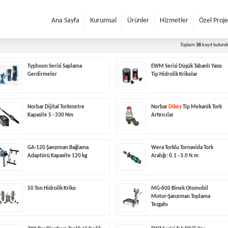
Ana Sayfa
Kurumsal
Ürünler
Hizmetler
Özel Proje
Toplam
38
kayıt bulund
Typhoon Serisi Saplama
EWM Serisi Düşük Tabanlı Yassı
Gerdirmeler
Tip Hidrolik Krikolar
Norbar Dijital Torkmetre
Norbar
Dikey
Tip Mekanik Tork
Kapasite 5 - 330 Nm
Artırıcılar
GA-120 Şanzıman Bağlama
Wera Torklu Tornavida Tork
Adaptörü Kapasite 120 kg
Aralığı: 0.1 - 3.0 N.m
50 Ton Hidrolik Kriko
MG-600 Binek Otomobil
Motor-Şanzıman Toplama
Tezgahı