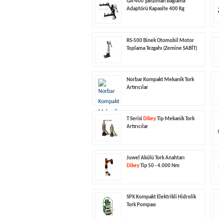
GA-400 Şanzıman Bağlama
Adaptörü Kapasite 400 Kg
RS-500 Binek Otomobil Motor
Toplama Tezgahı (Zemine SABİT)
Norbar Kompakt Mekanik Tork
Artırıcılar
T Serisi
Dikey
Tip Mekanik Tork
Artırıcılar
Juwel Akülü Tork Anahtarı
Dikey
Tip 50 - 4.000 Nm
SPX Kompakt Elektrikli Hidrolik
Tork Pompası