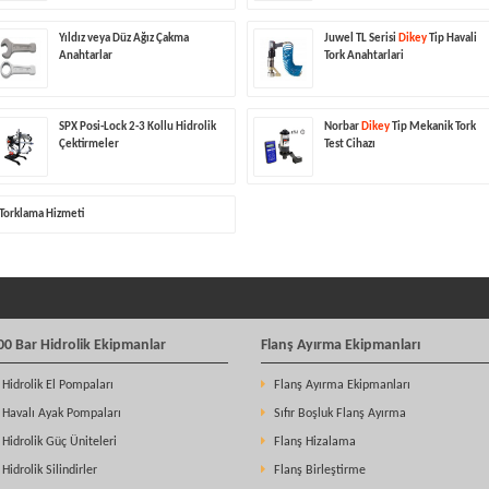
Yıldız veya Düz Ağız Çakma
Juwel TL Serisi
Dikey
Tip Havali
Anahtarlar
Tork Anahtarlari
SPX Posi-Lock 2-3 Kollu Hidrolik
Norbar
Dikey
Tip Mekanik Tork
Çektirmeler
Test Cihazı
Torklama Hizmeti
00 Bar Hidrolik Ekipmanlar
Flanş Ayırma Ekipmanları
Hidrolik El Pompaları
Flanş Ayırma Ekipmanları
Havalı Ayak Pompaları
Sıfır Boşluk Flanş Ayırma
Hidrolik Güç Üniteleri
Flanş Hizalama
Hidrolik Silindirler
Flanş Birleştirme