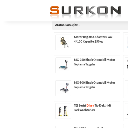
Arama Sonuçları..
Motor Baglama Adaptörü ww-
4/100 Kapasite 250kg
MG-250 Binek Otomobil Motor
Toplama Tezgahı
MG-500 Binek Otomobil Motor
Toplama Tezgahı
TES Serisi
Dikey
Tip Elektrikli
Tork Anahtarları