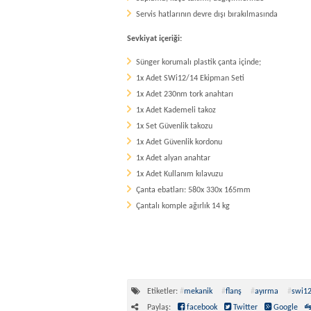
Servis hatlarının devre dışı bırakılmasında
Sevkiyat içeriği:
Sünger korumalı plastik çanta içinde;
1x Adet SWi12/14 Ekipman Seti
1x Adet 230nm tork anahtarı
1x Adet Kademeli takoz
1x Set Güvenlik takozu
1x Adet Güvenlik kordonu
1x Adet alyan anahtar
1x Adet Kullanım kılavuzu
Çanta ebatları: 580x 330x 165mm
Çantalı komple ağırlık 14 kg
Etiketler:
#
mekanik
#
flanş
#
ayırma
#
swi1
Paylaş:
facebook
Twitter
Google