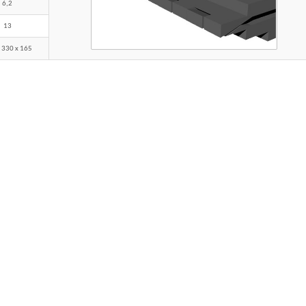
6,2
13
 330 x 165