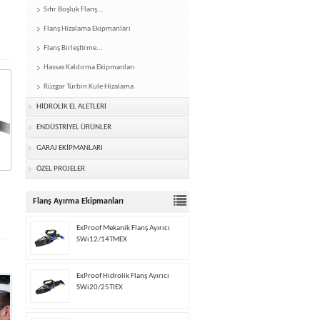
Sıfır Boşluk Flanş...
Flanş Hizalama Ekipmanları
Flanş Birleştirme...
Hassas Kaldırma Ekipmanları
Rüzgar Türbin Kule Hizalama
HİDROLİK EL ALETLERİ
ENDÜSTRİYEL ÜRÜNLER
GARAJ EKİPMANLARI
ÖZEL PROJELER
Flanş Ayırma Ekipmanları
ExProof Mekanik Flanş Ayırıcı
SWi12/14TMEX
ExProof Hidrolik Flanş Ayırıcı
SWi20/25TIEX