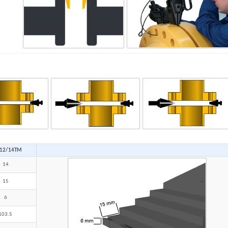
 12/14TM
14
15
6
103.5