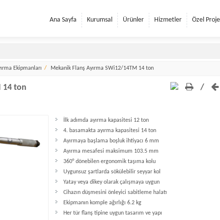
Ana Sayfa
Kurumsal
Ürünler
Hizmetler
Özel Proje
yırma Ekipmanları
Mekanik Flanş Ayırma SWi12/14TM 14 ton
 14 ton
/
İlk adımda ayırma kapasitesi 12 ton
4. basamakta ayırma kapasitesi 14 ton
Ayırmaya başlama boşluk ihtiyacı 6 mm
Ayırma mesafesi maksimum 103.5 mm
360° dönebilen ergonomik taşıma kolu
Uygunsuz şartlarda sökülebilir seyyar kol
Yatay veya dikey olarak çalışmaya uygun
Cihazın düşmesini önleyici sabitleme halatı
Ekipmanın komple ağırlığı 6.2 kg
Her tür flanş tipine uygun tasarım ve yapı