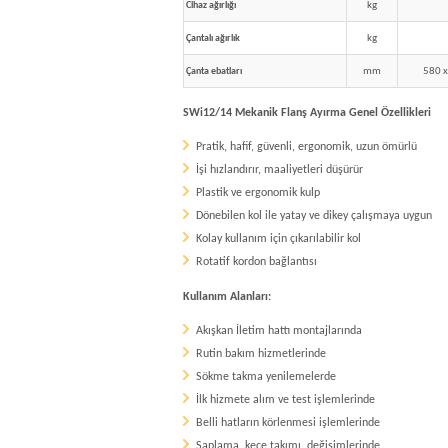
kg
Cihaz ağırlığı
kg
Çantalı ağırlık
mm
580 x
Çanta ebatları
SWi12/14 Mekanik Flanş Ayırma Genel Özellikleri
Pratik, hafif, güvenli, ergonomik, uzun ömürlü
İşi hızlandırır, maaliyetleri düşürür
Plastik ve ergonomik kulp
Dönebilen kol ile yatay ve dikey çalışmaya uygun
Kolay kullanım için çıkarılabilir kol
Rotatif kordon bağlantısı
Kullanım Alanları:
Akışkan İletim hattı montajlarında
Rutin bakım hizmetlerinde
Sökme takma yenilemelerde
İlk hizmete alım ve test işlemlerinde
Belli hatların körlenmesi işlemlerinde
Saplama, keçe takımı, değişimlerinde