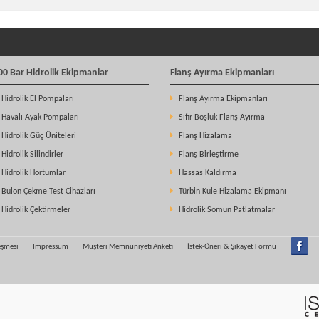
00 Bar Hidrolik Ekipmanlar
Flanş Ayırma Ekipmanları
Hidrolik El Pompaları
Flanş Ayırma Ekipmanları
Havalı Ayak Pompaları
Sıfır Boşluk Flanş Ayırma
Hidrolik Güç Üniteleri
Flanş Hizalama
Hidrolik Silindirler
Flanş Birleştirme
Hidrolik Hortumlar
Hassas Kaldırma
Bulon Çekme Test Cihazları
Türbin Kule Hizalama Ekipmanı
Hidrolik Çektirmeler
Hidrolik Somun Patlatmalar
leşmesi
Impressum
Müşteri Memnuniyeti Anketi
İstek-Öneri & Şikayet Formu