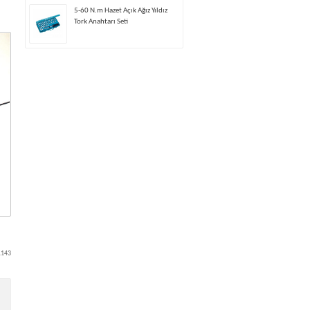
5-60 N.m Hazet Açık Ağız Yıldız
Tork Anahtarı Seti
1143