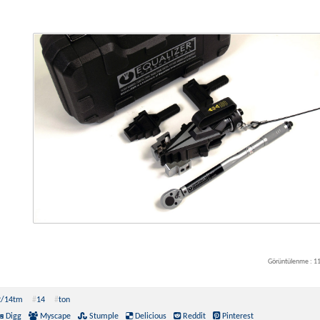
Görüntülenme : 1
2/14tm
#
14
#
ton
Digg
Myscape
Stumple
Delicious
Reddit
Pinterest