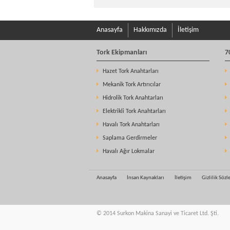
Anasayfa
Hakkımızda
İletişim
Tork Ekipmanları
7
Hazet Tork Anahtarları
Mekanik Tork Artırıcılar
Hidrolik Tork Anahtarları
Elektrikli Tork Anahtarları
Havalı Tork Anahtarları
Saplama Gerdirmeler
Havalı Ağır Lokmalar
Anasayfa
İnsan Kaynakları
İletişim
Gizlilik Söz
© 2014 Surkon Makina Sanayi ve Ticaret Ltd. Şti.