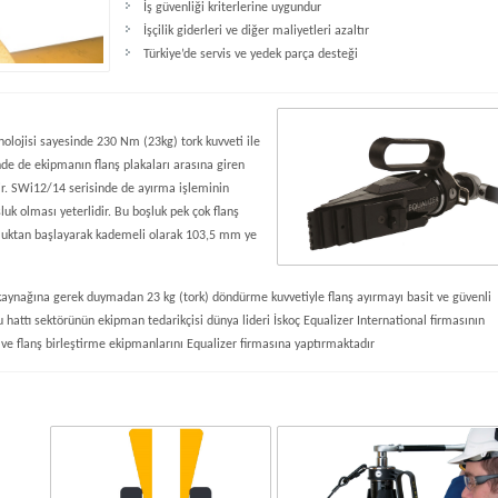
İş güvenliği kriterlerine uygundur
İşçilik giderleri ve diğer maliyetleri azaltır
Türkiye’de servis ve yedek parça desteği
nolojisi sayesinde 230 Nm (23kg) tork kuvveti ile
de de ekipmanın flanş plakaları arasına giren
ir. SWi12/14 serisinde de ayırma işleminin
luk olması yeterlidir. Bu boşluk pek çok flanş
ktan başlayarak kademeli olarak 103,5 mm ye
ç kaynağına gerek duymadan 23 kg (tork) döndürme kuvvetiyle flanş ayırmayı basit ve güvenli
ru hattı sektörünün ekipman tedarikçisi dünya lideri İskoç Equalizer International firmasının
 ve flanş birleştirme ekipmanlarını Equalizer firmasına yaptırmaktadır