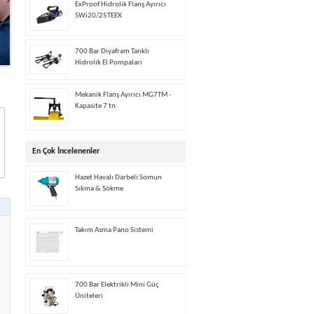
ExProof Hidrolik Flanş Ayırıcı
SWi20/25TEEX
700 Bar Diyafram Tanklı
Hidrolik El Pompaları
Mekanik Flanş Ayırıcı MG7TM -
Kapasite 7 tn
En Çok İncelenenler
Hazet Havalı Darbeli Somun
Sıkma & Sökme
Takım Asma Pano Sistemi
700 Bar Elektrikli Mini Güç
Üniteleri