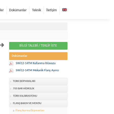
ler
Dokümanlar
Teknik
İletişim
BİLGİ TALEBİ / TEKLİF İSTE
Dokümanlar
SWi12-14TM Kullanma Kılavuzu
SWi12-14TM Mekanik Flanş Ayırıcı
TORK EKİPMANLARI
700 BAR HİDROLİK
TORK KALİBRASYONU
FLANŞ BAKIM VE MONTAJ
Flanş Ayırma Ekipmanları