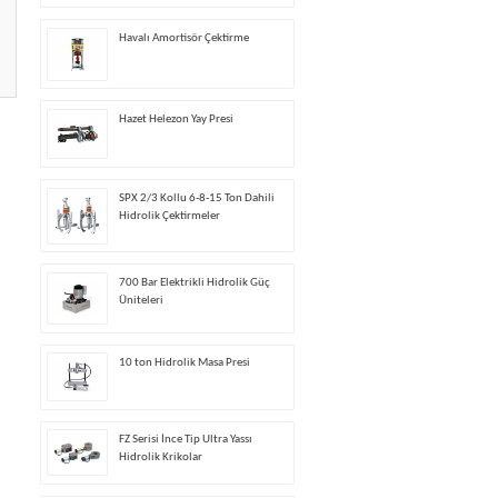
Havalı Amortisör Çektirme
Hazet Helezon Yay Presi
SPX 2/3 Kollu 6-8-15 Ton Dahili
Hidrolik Çektirmeler
700 Bar Elektrikli Hidrolik Güç
Üniteleri
10 ton Hidrolik Masa Presi
FZ Serisi İnce Tip Ultra Yassı
Hidrolik Krikolar