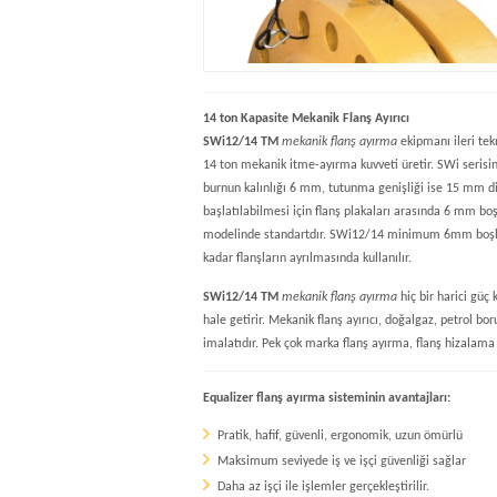
14 ton Kapasite Mekanik Flanş Ayırıcı
SWi12/14 TM
mekanik flanş ayırma
ekipmanı ileri tek
14 ton mekanik itme-ayırma kuvveti üretir. SWi serisin
burnun kalınlığı 6 mm, tutunma genişliği ise 15 mm d
başlatılabilmesi için flanş plakaları arasında 6 mm boş
modelinde standartdır. SWi12/14 minimum 6mm boşlu
kadar flanşların ayrılmasında kullanılır.
SWi12/14 TM
mekanik flanş ayırma
hiç bir harici gü
hale getirir. Mekanik flanş ayırıcı, doğalgaz, petrol bo
imalatıdır. Pek çok marka flanş ayırma, flanş hizalama
Equalizer flanş ayırma sisteminin avantajları:
Pratik, hafif, güvenli, ergonomik, uzun
ömürlü
Maksimum seviyede iş ve işçi güvenliği sağlar
Daha az işçi ile işlemler gerçekleştirilir.