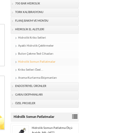
700 BAR HİDROLİK
TORK KALİBRASYONU
FLANŞ BAKIM VE MONTAJ
HİDROLİK EL ALETLERİ
Hidrolik Kriko Setleri
Ayaklı Hidrolik Çektirmeler
Bulon Çekme Test Cihazları
Hidrolik Somun Patlatmalar
Kriko Setleri Özel...
Arama-Kurtarma Ekipmanları
ENDÜSTRİYEL ÜRÜNLER
GARAJ EKİPMANLARI
ÖZEL PROJELER
Hidrolik Somun Patlatmalar
Hidrolik Somun Patlatma Ölçü
Aralığı: M6 - M72