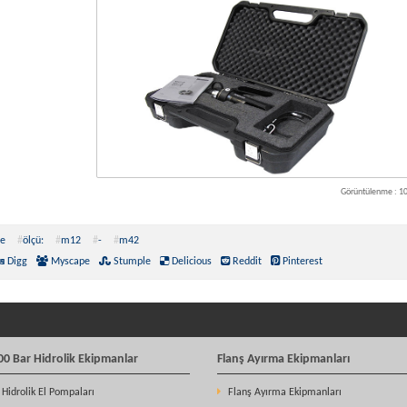
Görüntülenme : 1
e
#
ölçü:
#
m12
#
-
#
m42
Digg
Myscape
Stumple
Delicious
Reddit
Pinterest
00 Bar Hidrolik Ekipmanlar
Flanş Ayırma Ekipmanları
Hidrolik El Pompaları
Flanş Ayırma Ekipmanları