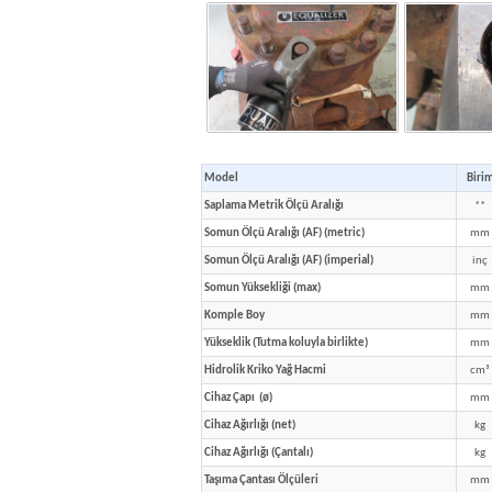
Model
Biri
Saplama Metrik Ölçü Aralığı
**
Somun Ölçü Aralığı (AF) (metric)
mm
Somun Ölçü Aralığı (AF) (imperial)
inç
Somun Yüksekliği (max)
mm
Komple Boy
mm
Yükseklik (Tutma koluyla birlikte)
mm
Hidrolik Kriko Yağ Hacmi
cm³
Cihaz Çapı (ø)
mm
Cihaz Ağırlığı (net)
kg
Cihaz Ağırlığı (Çantalı)
kg
Taşıma Çantası Ölçüleri
mm