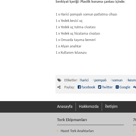
Sevkiyat İçeriği: Plastik koruma çantası içinde;
1 x Harici pompalı somun patlatma cihazı
1 x Yedek kesici uç
1 x Yedek uç tutma civatası
1 x Yedek uç hizalama civatası
1 x Omuzda taşıma kemeri
1 x Alyan anahtar
1 x Kullanım kılavuzu
Etiketler:
#
harici
#
pompalı
#
somun
#
kesm
Paylaş:
facebook
Twitter
Google
Anasayfa
Hakkımızda
İletişim
Tork Ekipmanları
7
Hazet Tork Anahtarları