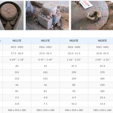
m
NS12TE
NS15TE
NS20TE
NS36TE
M12 - M20
M16 - M22
M24 - M30
M33 - M42
17.5 - 30.0
23.0 - 36.5
32.0 - 51.0
50.8 - 65.0
0.69" - 1.18"
0.91" - 1.44"
1.26" - 2.01"
2.00" - 2.56"
20
22
31.5
42.0
255
265
290
370
152
152
169
185
46
46
80
230
81
81
93
185
3.5
4.0
6.9
10.6
6.8
7.1
10.2
13.6
580 x 350 x 180
580 x 350 x 180
580 x 350 x 180
580 x 350 x 180