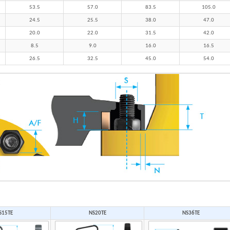
53.5
57.0
83.5
105.0
24.5
25.5
38.0
47.0
20.0
22.0
31.5
42.0
8.5
9.0
16.0
16.5
26.5
32.5
45.0
54.0
S15TE
NS20TE
NS36TE