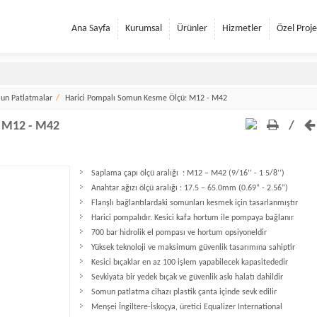
Ana Sayfa
Kurumsal
Ürünler
Hizmetler
Özel Proje
mun Patlatmalar
Harici Pompalı Somun Kesme Ölçü: M12 - M42
: M12 - M42
/
Saplama çapı ölçü aralığı : M12 – M42 (9/16’’ - 1 5/8’’)
Anahtar ağızı ölçü aralığı : 17.5 – 65.0mm (0.69” - 2.56”)
Flanşlı bağlantılardaki somunları kesmek için tasarlanmıştır
Harici pompalıdır. Kesici kafa hortum ile pompaya bağlanır
700 bar hidrolik el pompası ve hortum opsiyoneldir
Yüksek teknoloji ve maksimum güvenlik tasarımına sahiptir
Kesici bıçaklar en az 100 işlem yapabilecek kapasitededir
Sevkiyata bir yedek bıçak ve güvenlik askı halatı dahildir
Somun patlatma cihazı plastik çanta içinde sevk edilir
Menşei İngiltere-İskoçya, üretici Equalizer International