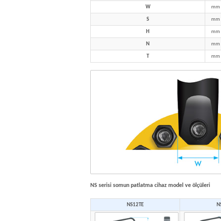
W
mm
S
mm
H
mm
N
mm
T
mm
NS serisi somun patlatma cihaz model ve ölçüleri
NS12TE
N