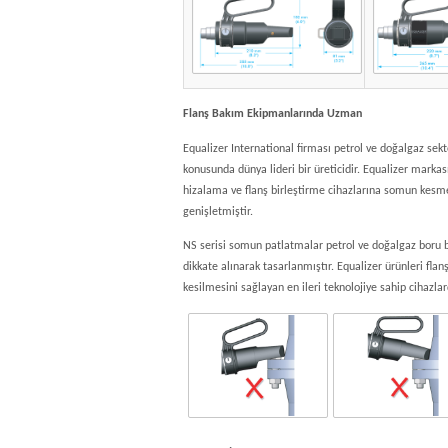
Flanş Bakım Ekipmanlarında Uzman
Equalizer International firması petrol ve doğalgaz sek
konusunda dünya lideri bir üreticidir. Equalizer markas
hizalama ve flanş birleştirme cihazlarına somun kesm
genişletmiştir.
NS serisi somun patlatmalar petrol ve doğalgaz boru b
dikkate alınarak tasarlanmıştır. Equalizer ürünleri flan
kesilmesini sağlayan en ileri teknolojiye sahip cihazlar