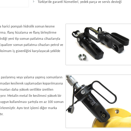
Türkiye’de garanti hizmetleri, yedek parça ve servis desteği
eya harici pompalı hidrolik somun kesme
ırma, flanş hizalama ve flanş birleştirme
ştirdiği yeni tip somun patlatma cihazlarıyla
Equalizer somun patlatma cihazları petrol ve
ksimum iş güvenliğini karşılayacak şekilde
ş, paslanmış veya yalama yapmış somunların
karmadan kesilerek saplamadan koparılmasına
omunları daha yüksek sertlikte üretilen
yırır. Metalin metal ile kesilmesi yüksek bir
na uygun kullanılması şartıyla en az 100 somun
irlenmiştir. Aynı test işlemi diğer marka
ır.