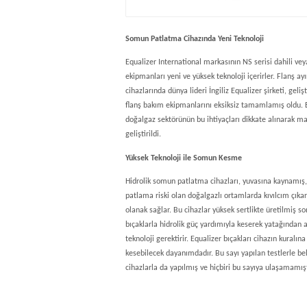
Somun Patlatma Cihazında Yeni Teknoloji
Equalizer International markasının NS serisi dahili v
ekipmanları yeni ve yüksek teknoloji içerirler. Flanş ay
cihazlarında dünya lideri İngiliz Equalizer şirketi, geli
flanş bakım ekipmanlarını eksiksiz tamamlamış oldu. 
doğalgaz sektörünün bu ihtiyaçları dikkate alınarak ma
geliştirildi.
Yüksek Teknoloji ile Somun Kesme
Hidrolik somun patlatma cihazları, yuvasına kaynamı
patlama riski olan doğalgazlı ortamlarda kıvılcım çı
olanak sağlar. Bu cihazlar yüksek sertlikte üretilmiş s
bıçaklarla hidrolik güç yardımıyla keserek yatağından a
teknoloji gerektirir. Equalizer bıçakları cihazın kuralı
kesebilecek dayanımdadır. Bu sayı yapılan testlerle bel
cihazlarla da yapılmış ve hiçbiri bu sayıya ulaşamamışt