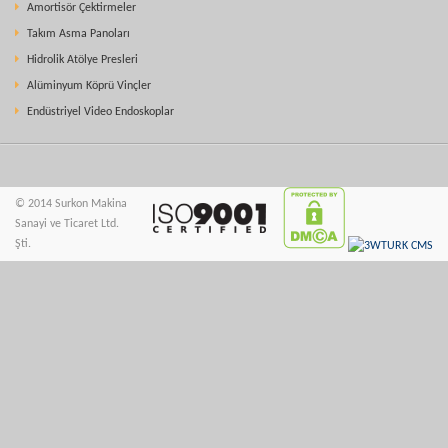
Amortisör Çektirmeler
Takım Asma Panoları
Hidrolik Atölye Presleri
Alüminyum Köprü Vinçler
Endüstriyel Video Endoskoplar
© 2014 Surkon Makina
Sanayi ve Ticaret Ltd.
Şti.