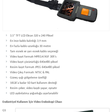
3,5” TFT LCD Ekran 320 x 240 Piksel
En ince kablo kalınlığı 3,9 mm
En fazla kablo uzunluğu 30 metre
Tam esnek ve yarı esnek kablo seçeneği
Video kayıt formatı MPEG4/ASF 30f/s
Video kayıt çözünürlüğü 640x480 piksel
Resim kayıt formatı JPEG 640x480 piksel
Video Çıkış Formatı: NTSC & PAL
Güneş ışığı gölgeleme özelliği
16GB'a kadar SD kart kullanım desteği
Resim çeker, video kaydı yapar, oynatır
LED aydınlatma yoğunluğu ayarlanabilir
Endüstriyel Kullanım İçin Video Endoskopi Cihazı
GS