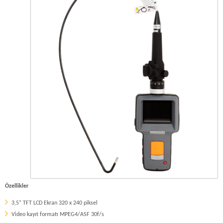
Özellikler
3,5” TFT LCD Ekran 320 x 240 piksel
Video kayıt formatı MPEG4/ASF 30f/s