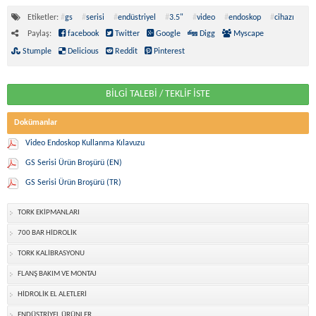
Etiketler:
#
gs
#
serisi
#
endüstriyel
#
3.5"
#
video
#
endoskop
#
cihazı
Paylaş:
facebook
Twitter
Google
Digg
Myscape
Stumple
Delicious
Reddit
Pinterest
BİLGİ TALEBİ / TEKLİF İSTE
Dokümanlar
Video Endoskop Kullanma Kılavuzu
GS Serisi Ürün Broşürü (EN)
GS Serisi Ürün Broşürü (TR)
TORK EKİPMANLARI
700 BAR HİDROLİK
TORK KALİBRASYONU
FLANŞ BAKIM VE MONTAJ
HİDROLİK EL ALETLERİ
ENDÜSTRİYEL ÜRÜNLER