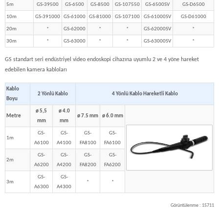
5m
GS-39500
GS-6500
GS-8500
GS-107550
GS-6500SV
GS-D6500
10m
GS-391000
GS-61000
GS-81000
GS-107100
GS-61000SV
GS-D61000
20m
*
GS-62000
*
*
GS-62000SV
*
30m
*
GS-63000
*
*
GS-63000SV
*
GS standart seri endüstriyel video endoskopi cihazına uyumlu 2 ve 4 yöne hareket
edebilen kamera kabloları
Kablo
2 Yönlü Kablo
4 Yönlü Kablo Hareketli Kablo
Boyu
ø 5,5
ø 4.0
Metre
ø 7.5 mm
ø 6.0 mm
mm
mm
GS-
GS-
GS-
GS-
1m
A6100
A4100
FA8100
FA6100
GS-
GS-
GS-
GS-
2m
A6200
A4200
FA8200
FA6200
GS-
GS-
3m
*
*
A6300
A4300
Görüntülenme : 15711