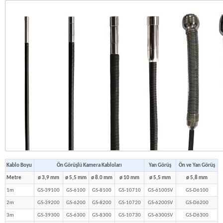
Kablo Boyu
Ön Görüşlü Kamera Kabloları
Yan Görüş
Ön ve Yan Görüş
Metre
ø 3,9 mm
ø 5,5 mm
ø 8.0 mm
ø 10 mm
ø 5,5 mm
ø 5,8 mm
1m
GS-39100
GS-6100
GS-8100
GS-10710
GS-6100SV
GS-D6100
2m
GS-39200
GS-6200
GS-8200
GS-10720
GS-6200SV
GS-D6200
3m
GS-39300
GS-6300
GS-8300
GS-10730
GS-6300SV
GS-D6300