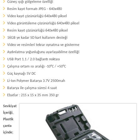
Güneş ışığı gölgeleme özelliği
Resim kayıt formatı JPEG - 640x480
Video kayıt çözünürlüğü 640x480 piksel
Video görüntüleme çözünürlüğü 640x480 piksel
Resim kayıt çözünürlüğü 640x480 piksel
16GB ye kadar SD kart kullanım desteği
Video ve resimleri tekrar oynatma ve gösterme
Aydınlatma yoğunluğunu ayarlayabilme özelliği
USB Port 1.1 / 2.0 bağlantı noktası
Çalışma ortam ısı aralığı -10°C / +50°C
Güç kaynağı 5V DC
Li-Ion Polymer Batarya 3.7V 2500mah
Batarya ile çalışma süresi 4 saat
Ebatlar : 215 x 15 x 35 mm 350 gr
Sevkiyat
İçeriği,
Plastik
çanta
içinde;