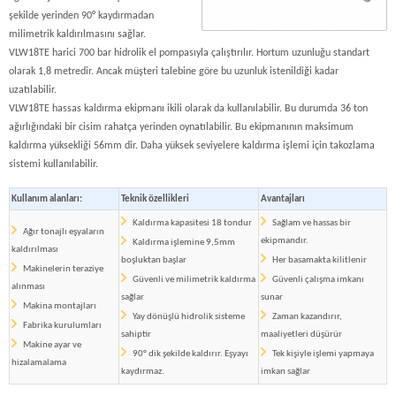
şekilde yerinden 90° kaydırmadan
milimetrik kaldırılmasını sağlar.
VLW18TE harici 700 bar hidrolik el pompasıyla çalıştırılır. Hortum uzunluğu standart
olarak 1,8 metredir. Ancak müşteri talebine göre bu uzunluk istenildiği kadar
uzatılabilir.
VLW18TE hassas kaldırma ekipmanı ikili olarak da kullanılabilir. Bu durumda 36 ton
ağırlığındaki bir cisim rahatça yerinden oynatılabilir. Bu ekipmanının maksimum
kaldırma yüksekliği 56mm dir. Daha yüksek seviyelere kaldırma işlemi için takozlama
sistemi kullanılabilir.
Kullanım alanları:
Teknik özellikleri
Avantajları
Kaldırma kapasitesi 18 tondur
Sağlam ve hassas bir
Ağır tonajlı eşyaların
ekipmandır.
Kaldırma işlemine 9,5mm
kaldırılması
boşluktan başlar
Her basamakta kilitlenir
Makinelerin teraziye
Güvenli ve milimetrik kaldırma
Güvenli çalışma imkanı
alınması
sağlar
sunar
Makina montajları
Yay dönüşlü hidrolik sisteme
Zaman kazandırır,
Fabrika kurulumları
sahiptir
maaliyetleri düşürür
Makine ayar ve
90° dik şekilde kaldırır. Eşyayı
Tek kişiyle işlemi yapmaya
hizalamalama
kaydırmaz.
imkan sağlar