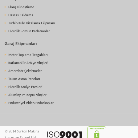
Flanş Birleştirme
Hassas Kaldırma
Türbin Kule Hizalama Ekipmanı
Hidrolik Somun Patlatmalar
Garaj Ekipmanları
Motor Toplama Tezgahları
Katlanabilir Atölye Vinçleri
Amortisör Çektirmeler
Takım Asma Panoları
Hidrolik Atölye Presleri
Alüminyum Köprü Vinçler
Endüstriyel Video Endoskoplar
© 2014 Surkon Makina
Sanayi ve Ticaret Ltd.