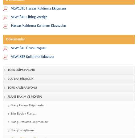
VLW18TE Hassas Kaldirma Ekipmanı
VLW18TE-Lifting Wedge
Hassas Kaldırma Kullanım Klavuzu\n
Dokümanlar
VLW18TE Ürün Broşürü
VLW18TE Kullanma Kılavuzu
TORK EKİPMANLARI
700 BAR HİDROLİK
TORK KALİBRASYONU
FLANŞ BAKIM VE MONTAJ
Flanş Ayırma Ekipmanları
Sıfır Boşluk Flanş...
Flanş Hizalama Ekipmanları
Flanş Birleştirme...