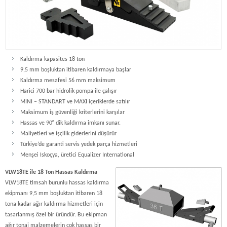
Kaldırma kapasites 18 ton
9,5 mm boşluktan itibaren kaldırmaya başlar
Kaldırma mesafesi 56 mm maksimum
Harici 700 bar hidrolik pompa ile çalışır
MINI – STANDART ve MAXI içeriklerde satılır
Maksimum iş güvenliği kriterlerini karşılar
Hassas ve 90° dik kaldırma imkanı sunar.
Maliyetleri ve işçilik giderlerini düşürür
Türkiye’de garanti servis yedek parça hizmetleri
Menşei Iskoçya, üretici Equalizer International
VLW18TE ile 18 Ton Hassas Kaldırma
VLW18TE timsah burunlu hassas kaldırma
ekipmanı 9,5 mm boşluktan itibaren 18
tona kadar ağır kaldırma hizmetleri için
tasarlanmış özel bir üründür. Bu ekipman
ağır tonaj malzemelerin çok hassas bir