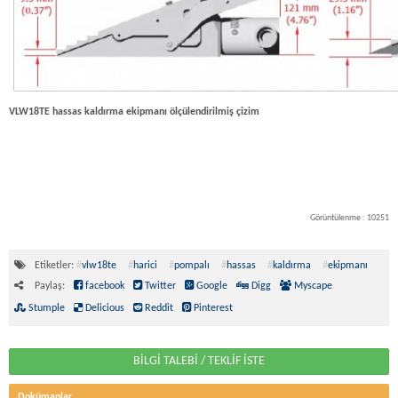
VLW18TE hassas kaldırma ekipmanı ölçülendirilmiş çizim
Görüntülenme : 10251
Etiketler:
#
vlw18te
#
harici
#
pompalı
#
hassas
#
kaldırma
#
ekipmanı
Paylaş:
facebook
Twitter
Google
Digg
Myscape
Stumple
Delicious
Reddit
Pinterest
BİLGİ TALEBİ / TEKLİF İSTE
Dokümanlar