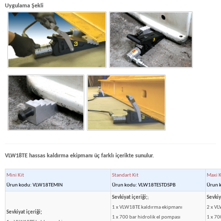
Uygulama Şekli
VLW18TE hassas kaldırma ekipmanı üç farklı içerikte sunulur.
Mini Kit
Standart Kit
Maxi K
Ürun kodu: VLW18TEMIN
Ürun kodu: VLW18TESTDSPB
Ürun 
Sevkiyat içeriği;
;
Sevkiy
1 x VLW18TE kaldırma ekipmanı
2 x V
Sevkiyat içeriği;
1 x 700 bar hidrolik el pompası
1 x 70