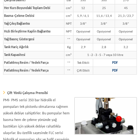
Çalışma Basıncı
bar
350
300
270
Her Kurs Boyundaki Toplam Debi
cm³
12
25
45
Basma -Çekme Debisi
cm³
5,9 / 6,1
11,6 / 13,4
21,3 / 23,7
Yağ Çıkış Bağlantısı
NPT
3/8”
3/8”
3/8”
Hızlı Birleştirme Kaplin Bağlantısı
NPT
Opsiyonel
Opsiyonel
Opsiyonel
Yağ Basınç Göstergesi
**
Opsiyonel
Opsiyonel
Opsiyonel
Tank Hariç Ağırlık
Kg
2,9
2,8
3,2
Tank Kapasitesi
cm³
1 - 2 - 3 - 5 - 7 veya 10 litre
Patlatılmış Resim / Yedek Parça
**
Tek Etkili
PDF
Patlatılmış Resim / Yedek Parça
**
Çift Etkili
PDF
Çift Yönlü Çalışma Prensibi
PMI- PMS serisi 350 bar hidrolik el
pompaları tek pistonlu olmalarına rağmen
yüksek debiye sahiptirler. Bu pompalar hem
basma hem de çekme yönünde yağ
bastıkları için yüksek debiye rahatlıkla
ulaşırlar. Bu özellik sayesinde FLC serisi
hidrolik el pompaları ağır ve hafif sanayinin