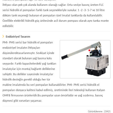
ihtiyacı olan pek çok alanda kullanım olanağı sağlar. Orta seviye basınç üreten FLC
serisi hidrolik el pompaları farklı tank seçenekleriyle sunulur. 1 -2 -3- 5-7 ve 10 litre
döküm tank seçeneği bulunan el pompaları özel imalat tanklarda da kullanılabilir.
Özellikle elektrikli hidrolik güç ünitesinde acil durum pompası olarak aynı tanka monte
edilebilir.
Endüstriyel Tasarım
PMI- PMS serisi bar hidrolik el pompaları
endüstriyel imalatın ihtiyaçları
düşünülerektasarlanmıştır. Sevkiyat içinde
standart olarak bulunan yağ basma kolu
seyyardır. Farklı kapasitelerdeki yağ tankları
imalatçılar için montaj bağlantı deliklerine
sahiptir. Bu delikler sayesinde imalatçılar
hidrolik desteğin gerekli olduğu her tür
makine imalatında bu seri pompaları kullanabilirler. PMI- PMS serisi hidrolik el
pompaları dünyaca kalitesi kabul edilmiş, üretiminde ileri teknoloji kullanan Italyan
OMFB firmasının ürünleridir.Bu pompalar uzun ömürlüdür ve yağ sızdırma, basınç
düşmesi gibi sorunları yaşamaz.
Görüntülenme : 23421