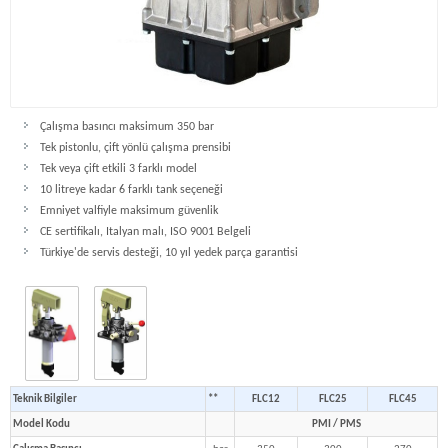
Çalışma basıncı maksimum 350 bar
Tek pistonlu, çift yönlü çalışma prensibi
Tek veya çift etkili 3 farklı model
10 litreye kadar 6 farklı tank seçeneği
Emniyet valfiyle maksimum güvenlik
CE sertifikalı, Italyan malı, ISO 9001 Belgeli
Türkiye'de servis desteği, 10 yıl yedek parça garantisi
Teknik Bilgiler
**
FLC12
FLC25
FLC45
Model Kodu
PMI / PMS