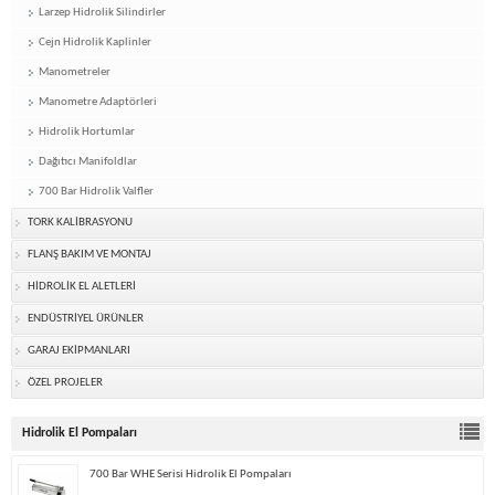
Larzep Hidrolik Silindirler
Cejn Hidrolik Kaplinler
Manometreler
Manometre Adaptörleri
Hidrolik Hortumlar
Dağıtıcı Manifoldlar
700 Bar Hidrolik Valfler
TORK KALİBRASYONU
FLANŞ BAKIM VE MONTAJ
HİDROLİK EL ALETLERİ
ENDÜSTRİYEL ÜRÜNLER
GARAJ EKİPMANLARI
ÖZEL PROJELER
Hidrolik El Pompaları
700 Bar WHE Serisi Hidrolik El Pompaları