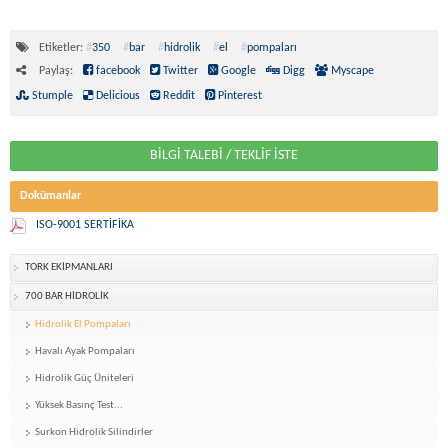
Etiketler:
#
350
#
bar
#
hidrolik
#
el
#
pompaları
Paylaş:
facebook
Twitter
Google
Digg
Myscape
Stumple
Delicious
Reddit
Pinterest
BİLGİ TALEBİ / TEKLİF İSTE
Dokümanlar
ISO-9001 SERTİFİKA
TORK EKİPMANLARI
700 BAR HİDROLİK
Hidrolik El Pompaları
Havalı Ayak Pompaları
Hidrolik Güç Üniteleri
Yüksek Basınç Test...
Surkon Hidrolik Silindirler