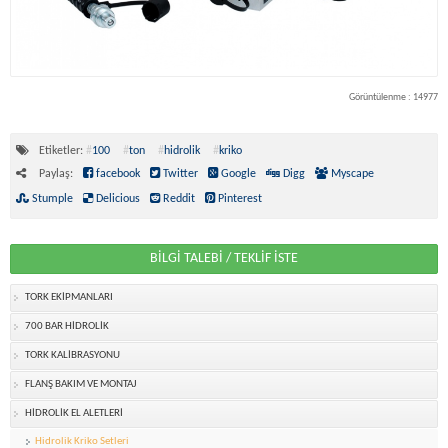
Görüntülenme : 14977
Etiketler:
#
100
#
ton
#
hidrolik
#
kriko
Paylaş:
facebook
Twitter
Google
Digg
Myscape
Stumple
Delicious
Reddit
Pinterest
BİLGİ TALEBİ / TEKLİF İSTE
TORK EKİPMANLARI
700 BAR HİDROLİK
TORK KALİBRASYONU
FLANŞ BAKIM VE MONTAJ
HİDROLİK EL ALETLERİ
Hidrolik Kriko Setleri