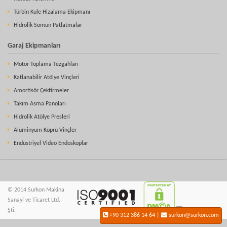
Türbin Kule Hizalama Ekipmanı
Hidrolik Somun Patlatmalar
Garaj Ekipmanları
Motor Toplama Tezgahları
Katlanabilir Atölye Vinçleri
Amortisör Çektirmeler
Takım Asma Panoları
Hidrolik Atölye Presleri
Alüminyum Köprü Vinçler
Endüstriyel Video Endoskoplar
© 2014 Surkon Makina
Sanayi ve Ticaret Ltd.
Şti.
+90 312 386 14 64 |
surkon@surkon.com