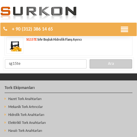
Arama Sonuçları..
Toplam
1
kayıt bulundu.
+ 90 (312) 386 14 65
SG15TE
Sıfır Boşluk Hidrolik Flanş Ayırıcı
Tork Ekipmanları
Hazet Tork Anahtarları
Mekanik Tork Artırıcılar
Hidrolik Tork Anahtarları
Elektrikli Tork Anahtarları
Havalı Tork Anahtarları